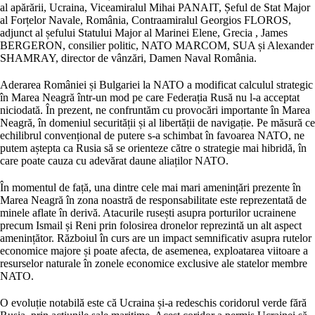
al apărării, Ucraina, Viceamiralul Mihai PANAIT, Șeful de Stat Major
al Forțelor Navale, România, Contraamiralul Georgios FLOROS,
adjunct al șefului Statului Major al Marinei Elene, Grecia , James
BERGERON, consilier politic, NATO MARCOM, SUA și Alexander
SHAMRAY, director de vânzări, Damen Naval România.
Aderarea României și Bulgariei la NATO a modificat calculul strategic
în Marea Neagră într-un mod pe care Federația Rusă nu l-a acceptat
niciodată. În prezent, ne confruntăm cu provocări importante în Marea
Neagră, în domeniul securității și al libertății de navigație. Pe măsură ce
echilibrul convențional de putere s-a schimbat în favoarea NATO, ne
putem aștepta ca Rusia să se orienteze către o strategie mai hibridă, în
care poate cauza cu adevărat daune aliaților NATO.
În momentul de față, una dintre cele mai mari amenințări prezente în
Marea Neagră în zona noastră de responsabilitate este reprezentată de
minele aflate în derivă. Atacurile rusești asupra porturilor ucrainene
precum Ismail și Reni prin folosirea dronelor reprezintă un alt aspect
amenințător. Războiul în curs are un impact semnificativ asupra rutelor
economice majore și poate afecta, de asemenea, exploatarea viitoare a
resurselor naturale în zonele economice exclusive ale statelor membre
NATO.
O evoluție notabilă este că Ucraina și-a redeschis coridorul verde fără