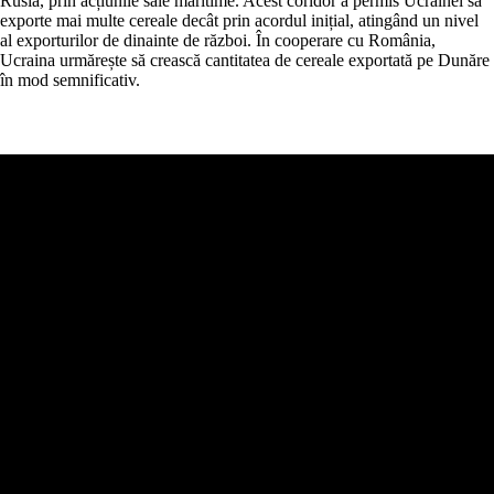
Rusia, prin acțiunile sale maritime. Acest coridor a permis Ucrainei să
exporte mai multe cereale decât prin acordul inițial, atingând un nivel
al exporturilor de dinainte de război. În cooperare cu România,
Ucraina urmărește să crească cantitatea de cereale exportată pe Dunăre
în mod semnificativ.