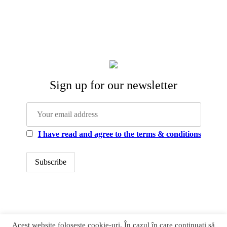
Sign up for our newsletter
I have read and agree to the terms & conditions
office@newstrategycenter.ro (+40) 0753 103 310
Acest website foloseste cookie-uri. În cazul în care continuați să