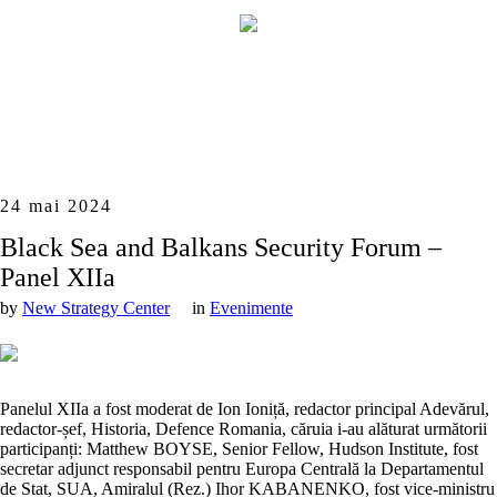
24 mai 2024
Black Sea and Balkans Security Forum –
Panel XIIa
by
New Strategy Center
in
Evenimente
Panelul XIIa a fost moderat de Ion Ioniță, redactor principal Adevărul,
redactor-șef, Historia, Defence Romania, căruia i-au alăturat următorii
participanți: Matthew BOYSE, Senior Fellow, Hudson Institute, fost
secretar adjunct responsabil pentru Europa Centrală la Departamentul
de Stat, SUA, Amiralul (Rez.) Ihor KABANENKO, fost vice-ministru