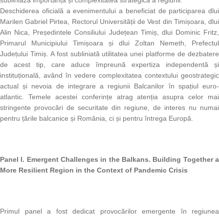
subliniază importanța și complexitatea strategică a regiunii.
Deschiderea oficială a evenimentului a beneficiat de participarea dlui
Marilen Gabriel Pirtea, Rectorul Universității de Vest din Timișoara, dlui
Alin Nica, Președintele Consiliului Județean Timiș, dlui Dominic Fritz,
Primarul Municipiului Timișoara și dlui Zoltan Nemeth, Prefectul
Județului Timiș. A fost subliniată utilitatea unei platforme de dezbatere
de acest tip, care aduce împreună expertiza independentă și
instituțională, având în vedere complexitatea contextului geostrategic
actual și nevoia de integrare a regiunii Balcanilor în spațiul euro-
atlantic. Temele acestei conferințe atrag atenția asupra celor mai
stringente provocări de securitate din regiune, de interes nu numai
pentru țările balcanice și România, ci și pentru întrega Europă.
Panel I. Emergent Challenges in the Balkans. Building Together a
More Resilient Region in the Context of Pandemic Crisis
Primul panel a fost dedicat provocărilor emergente în regiunea