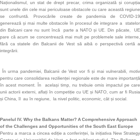
Naționalismul, un stat de drept precar, crima organizată și corupția
sunt unele din cele mai periculoase obstacole cu care această regiune
se confruntă. Provocările create de pandemia de COVID-19
generează și mai multe obstacole în procesul de integrare a statelor
din Balcani care nu sunt încă parte a NATO și UE. Din păcate, UE
pare că acum se concentrează mai mult pe problemele sale interne,
fără ca statele din Balcanii de Vest să aibă o perspectivă certă a
integrării.
În urma pandemiei, Balcanii de Vest vor fi și mai vulnerabili, motiv
pentru care consolidarea rezilienței regionale este de mare importanță
în acest moment. În același timp, nu trebuie omis impactul pe care
unii actorii externi, aflați în competiție cu UE și NATO, cum ar fi Rusia
și China, îl au în regiune, la nivel politic, economic, cât și social.
Panelul IV.
Why the Balkans Matter? A Comprehensive Approach
of the Challenges and Opportunities of the South East Europe
Pentru a marca a cincea ediție a conferinței, la inițiativa New Strategy