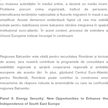
cu mutarea activităților în mediul online, a devenit un mediu incert.
Probleme precum crima organizată, traficul de persoane,
intensificarea tendințelor naționaliste și fluxurile migratorii în masă s-au
amplificat. Aceste demersuri evidențiază faptul că cea mai viabilă
soluție pentru stabilizarea zonei balcanice rămâne integrarea în spațiul
instituțional euro-atlantic. În acest context, procesul de extindere a
Uniunii Europene trebuie încurajat în continuare.
Regiunea Balcanilor este vitală pentru securitatea României și tocmai
de aceea, țara noastră contribuie la programele de consolidare a
stabilității regionale și sprijină cooperarea regională și ambițiile
europene ale acestor țări. În plus, găzduind Centrul Euro-Atlantic
pentru Reziliență, România poate contribui la construirea unor
mecanisme de răspuns robuste la amenințările cu care se confruntă
regiunea Balcanilor.
Panel II.
Energy Security: New Opportunities to Enhance the
Independence of South East Europe