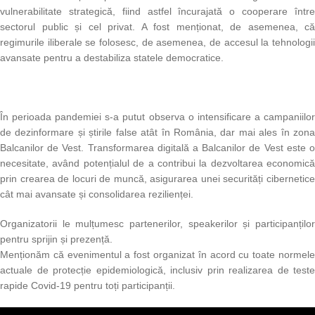
vulnerabilitate strategică, fiind astfel încurajată o cooperare între
sectorul public și cel privat. A fost menționat, de asemenea, că
regimurile iliberale se folosesc, de asemenea, de accesul la tehnologii
avansate pentru a destabiliza statele democratice.
În perioada pandemiei s-a putut observa o intensificare a campaniilor
de dezinformare și știrile false atât în România, dar mai ales în zona
Balcanilor de Vest. Transformarea digitală a Balcanilor de Vest este o
necesitate, având potențialul de a contribui la dezvoltarea economică
prin crearea de locuri de muncă, asigurarea unei securități cibernetice
cât mai avansate și consolidarea rezilienței.
Organizatorii le mulțumesc partenerilor, speakerilor și participanților
pentru sprijin și prezență.
Menționăm că evenimentul a fost organizat în acord cu toate normele
actuale de protecție epidemiologică, inclusiv prin realizarea de teste
rapide Covid-19 pentru toți participanții.