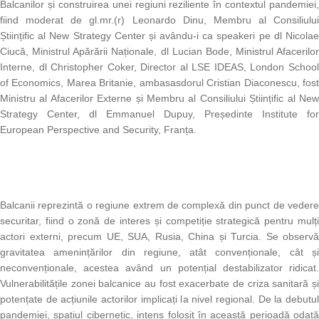
Balcanilor și construirea unei regiuni reziliente în contextul pandemiei,
fiind moderat de gl.mr.(r) Leonardo Dinu, Membru al Consiliului
Științific al New Strategy Center și avându-i ca speakeri pe dl Nicolae
Ciucă, Ministrul Apărării Naționale, dl Lucian Bode, Ministrul Afacerilor
Interne, dl Christopher Coker, Director al LSE IDEAS, London School
of Economics, Marea Britanie, ambasasdorul Cristian Diaconescu, fost
Ministru al Afacerilor Externe și Membru al Consiliului Științific al New
Strategy Center, dl Emmanuel Dupuy, Președinte Institute for
European Perspective and Security, Franța.
Balcanii reprezintă o regiune extrem de complexă din punct de vedere
securitar, fiind o zonă de interes și competiție strategică pentru mulți
actori externi, precum UE, SUA, Rusia, China și Turcia. Se observă
gravitatea amenințărilor din regiune, atât convenționale, cât și
neconvenționale, acestea având un potențial destabilizator ridicat.
Vulnerabilitățile zonei balcanice au fost exacerbate de criza sanitară și
potențate de acțiunile actorilor implicați la nivel regional. De la debutul
pandemiei, spațiul cibernetic, intens folosit în această perioadă odată