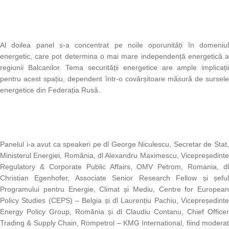
Al doilea panel s-a concentrat pe noile oporunități în domeniul
energetic, care pot determina o mai mare independență energetică a
regiunii Balcanilor. Tema securității energetice are ample implicații
pentru acest spațiu, dependent într-o covârșitoare măsură de sursele
energetice din Federația Rusă.
Panelul i-a avut ca speakeri pe dl George Niculescu, Secretar de Stat,
Ministerul Energiei, România, dl Alexandru Maximescu, Vicepreședinte
Regulatory & Corporate Public Affairs, OMV Petrom, Romania, dl
Christian Egenhofer, Associate Senior Research Fellow și șeful
Programului pentru Energie, Climat și Mediu, Centre for European
Policy Studies (CEPS) – Belgia și dl Laurențiu Pachiu, Vicepreședinte
Energy Policy Group, România și dl Claudiu Contanu, Chief Officer
Trading & Supply Chain, Rompetrol – KMG International, fiind moderat