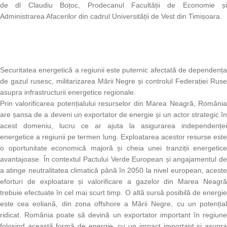
de dl Claudiu Boțoc, Prodecanul Facultății de Economie și
Administrarea Afacerilor din cadrul Universității de Vest din Timișoara.
Securitatea energetică a regiunii este puternic afectată de dependența
de gazul rusesc, militarizarea Mării Negre și controlul Federației Ruse
asupra infrastructurii energetice regionale.
Prin valorificarea potențialului resurselor din Marea Neagră, România
are șansa de a deveni un exportator de energie și un actor strategic în
acest domeniu, lucru ce ar ajuta la asigurarea independenței
energetice a regiunii pe termen lung. Exploatarea acestor resurse este
o oportunitate economică majoră și cheia unei tranziții energetice
avantajoase. În contextul Pactului Verde European și angajamentul de
a atinge neutralitatea climatică până în 2050 la nivel european, aceste
eforturi de exploatare și valorificare a gazelor din Marea Neagră
trebuie efectuate în cel mai scurt timp. O altă sursă posibilă de energie
este cea eoliană, din zona offshore a Mării Negre, cu un potențial
ridicat. România poate să devină un exportator important în regiune
folosind această formă de energie, cu un impact important si asupra