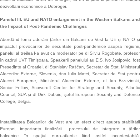
dezvoltării economice a Dobrogei.
Panelul III.
EU and NATO enlargement in the Western Balkans and
the Impact of Post-Pandemic Challenges
Abordând tema aderării țărilor din Balcanii de Vest la UE și NATO și
impactul provocărilor de securitate post-pandemice asupra regiunii,
panelul al treilea l-a avut ca moderator pe dl Silviu Rogobete, profesor
în cadrul UVT Timișoara. Speakerii panelului au E.S. Ivo Josipovic, fost
Președinte al Croației, dl Stanislav Raščan, Secretar de Stat, Ministerul
Afacerilor Externe, Slovenia, dna Iulia Matei, Secretar de Stat pentru
Afaceri Europene, Ministerul Afacerilor Externe, dl Ian Brzezinski,
Senior Fellow, Scowcroft Center for Strategy and Security, Atlantic
Council, SUA și dl Dirk Dubois, șeful European Security and Defence
College, Belgia.
Instabilitatea Balcanilor de Vest are un efect direct asupra stabilității
Europei, importanța finalizării procesului de integrare a țărilor
balcanice în spațiul euro-atlantic fiind astfel incontestabilă.