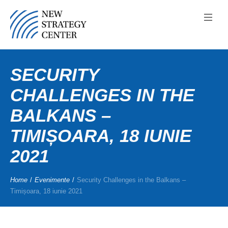
SECURITY
CHALLENGES IN THE
BALKANS –
TIMIȘOARA, 18 IUNIE
2021
Home
/
Evenimente
/
Security Challenges in the Balkans –
Timișoara, 18 iunie 2021