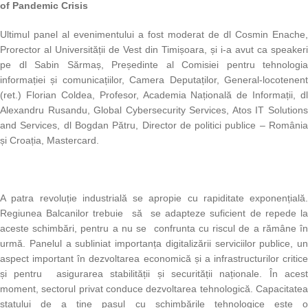
of
Pandemic Crisis
Ultimul panel al evenimentului a fost moderat de dl Cosmin Enache,
Prorector al Universității de Vest din Timișoara, și i-a avut ca speakeri
pe dl Sabin Sărmaș, Președinte al Comisiei pentru tehnologia
informației și comunicațiilor, Camera Deputaților, General-locotenent
(ret.) Florian Coldea, Profesor, Academia Națională de Informații, dl
Alexandru Rusandu, Global Cybersecurity Services, Atos IT Solutions
and Services, dl Bogdan Pătru, Director de politici publice – România
și Croația, Mastercard.
A patra revoluție industrială se apropie cu rapiditate exponențială.
Regiunea Balcanilor trebuie să se adapteze suficient de repede la
aceste schimbări, pentru a nu se confrunta cu riscul de a rămâne în
urmă. Panelul a subliniat importanța digitalizării serviciilor publice, un
aspect important în dezvoltarea economică și a infrastructurilor critice
și pentru asigurarea stabilității și securității naționale. În acest
moment, sectorul privat conduce dezvoltarea tehnologică. Capacitatea
statului de a ține pasul cu schimbările tehnologice este o