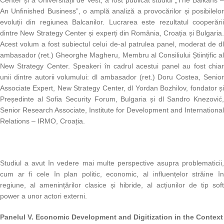
Center și a Universității de Vest, a fost publicat studiul „The Balkans –
An Unfinished Business”, o amplă analiză a provocărilor și posibilelor
evoluții din regiunea Balcanilor. Lucrarea este rezultatul cooperării
dintre New Strategy Center și experți din România, Croația și Bulgaria.
Acest volum a fost subiectul celui de-al patrulea panel, moderat de dl
ambasador (ret.) Gheorghe Magheru, Membru al Consiliului Științific al
New Strategy Center. Speakeri în cadrul acestui panel au fost chiar
unii dintre autorii volumului: dl ambasador (ret.) Doru Costea, Senior
Associate Expert, New Strategy Center, dl Yordan Bozhilov, fondator și
Președinte al Sofia Security Forum, Bulgaria și dl Sandro Knezović,
Senior Research Associate, Institute for Development and International
Relations – IRMO, Croația.
Studiul a avut în vedere mai multe perspective asupra problematicii,
cum ar fi cele în plan politic, economic, al influențelor străine în
regiune, al amenințărilor clasice și hibride, al acțiunilor de tip soft
power a unor actori externi.
Panelul V.
Economic Development and Digitization in the Context