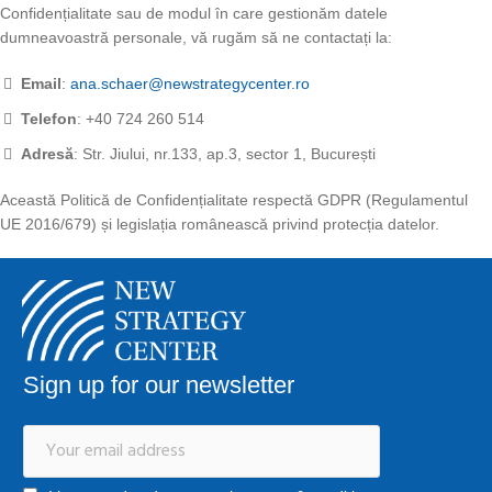
Confidențialitate sau de modul în care gestionăm datele
dumneavoastră personale, vă rugăm să ne contactați la:
Email
:
ana.schaer@newstrategycenter.ro
Telefon
: +40 724 260 514
Adresă
: Str. Jiului, nr.133, ap.3, sector 1, București
Această Politică de Confidențialitate respectă GDPR (Regulamentul
UE 2016/679) și legislația românească privind protecția datelor.
Sign up for our newsletter