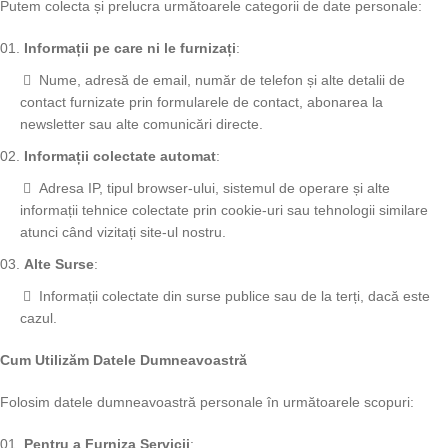
Putem colecta și prelucra următoarele categorii de date personale:
Informații pe care ni le furnizați
:
Nume, adresă de email, număr de telefon și alte detalii de
contact furnizate prin formularele de contact, abonarea la
newsletter sau alte comunicări directe.
Informații colectate automat
:
Adresa IP, tipul browser-ului, sistemul de operare și alte
informații tehnice colectate prin cookie-uri sau tehnologii similare
atunci când vizitați site-ul nostru.
Alte Surse
:
Informații colectate din surse publice sau de la terți, dacă este
cazul.
Cum Utilizăm Datele Dumneavoastră
Folosim datele dumneavoastră personale în următoarele scopuri:
Pentru a Furniza Servicii
: