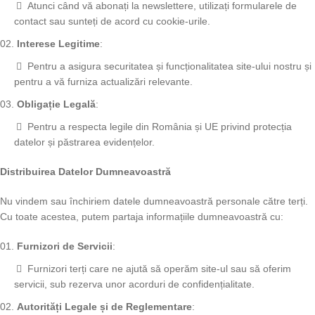
Atunci când vă abonați la newslettere, utilizați formularele de
contact sau sunteți de acord cu cookie-urile.
Interese Legitime
:
Pentru a asigura securitatea și funcționalitatea site-ului nostru și
pentru a vă furniza actualizări relevante.
Obligație Legală
:
Pentru a respecta legile din România și UE privind protecția
datelor și păstrarea evidențelor.
Distribuirea Datelor Dumneavoastră
Nu vindem sau închiriem datele dumneavoastră personale către terți.
Cu toate acestea, putem partaja informațiile dumneavoastră cu:
Furnizori de Servicii
:
Furnizori terți care ne ajută să operăm site-ul sau să oferim
servicii, sub rezerva unor acorduri de confidențialitate.
Autorități Legale și de Reglementare
: