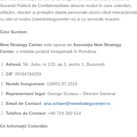
Această Politică de Confidențialitate descrie modul în care colectăm,
utilizăm, stocăm și protejăm datele personale atunci când interacționați
cu site-ul nostru (newstrategycenter.ro) și cu serviciile noastre.
Cine Suntem
New Strategy Center
este operat de
Asociația New Strategy
Center
, o entitate juridică înregistrată în România:
Adresă
: Str. Jiului, nr.133, ap.3, sector 1, București
CIF
: RO34794259
Număr înregistrare
: 126/01.07.2015
Reprezentant legal
: George Scutaru – Director General
Email de Contact
:
ana.schaer@newstrategycenter.ro
Telefon de Contact
: +40 724 260 514
Ce Informații Colectăm