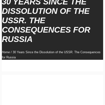
30 YEARS SINCE THE
DISSOLUTION OF THE
USSR. THE
CONSEQUENCES FOR
RUSSIA
Home
/
30 Years Since the Dissolution of the USSR. The Consequences
for Russia