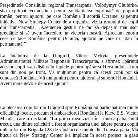
Președintele Consiliului regional Transcarpatia, Volodymyr Chubirko
și-a exprimat recunoștința pentru solidaritatea exprimată de poporu
român, pentru ajutorul pe care România îl acordă Ucrainei și pentr
inițiativa New Strategy Center de a organiza vizita grupului de copi
din Transcarpatia. „Asemenea gesturi ne fac să depășim mai ușo
greutățile și să avem încredere în victoria noastră. Apreciam enor
ceea ce face România pentru Ucraina, ajutorul pe care ni-l dați î
permanență.”
La întâlnirea de la Ujogrod, Viktor Mykyta, președintel
Admininistrației Militare Regionale Transcarpatia, a afirmat: „părinți
acestor copii s-au distins în luptele pentru apărarea Hersonului, acu
sunt din nou pe front. Vă mulțumim pentru că acești copii pot s
cunoască România. Vă mulțumim pentru ajutorul și suportul României
Avem mare nevoie de acest ajutor.”
La plecarea copiilor din Ujgorod spre România au participat mai mult
oficialități locale, precum și ambasadorul României la Kiev, E.S. Victo
Micula, care a declarat: ”La prima mea vizită în Transcarpatia, anu
trecut, una dintre solicitări a fost și organizarea unei tabere pentru copii
militarilor din Brigada 128 de vânători de munte din Transcarpatia. M
bucur că New Strategy Center s-a implicat în acest proiect, a găsi