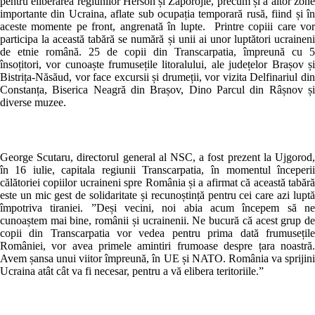
pentru eliberarea regiunilor Herson și Zaporojie, precum și a altor zon
importante din Ucraina, aflate sub ocupația temporară rusă, fiind și î
aceste momente pe front, angrenată în lupte. Printre copiii care vo
participa la această tabără se numără și unii ai unor luptători ucrainen
de etnie română. 25 de copii din Transcarpatia, împreună cu 
însoțitori, vor cunoaște frumusețile litoralului, ale județelor Brașov ș
Bistrița-Năsăud, vor face excursii și drumeții, vor vizita Delfinariul di
Constanța, Biserica Neagră din Brașov, Dino Parcul din Râșnov ș
diverse muzee.
George Scutaru, directorul general al NSC, a fost prezent la Ujgorod
în 16 iulie, capitala regiunii Transcarpatia, în momentul începeri
călătoriei copiilor ucraineni spre România și a afirmat că această tabăr
este un mic gest de solidaritate și recunoștință pentru cei care azi lupt
împotriva tiraniei. ”Deși vecini, noi abia acum începem să n
cunoaștem mai bine, românii și ucrainenii. Ne bucură că acest grup d
copii din Transcarpatia vor vedea pentru prima dată frumusețil
României, vor avea primele amintiri frumoase despre țara noastră
Avem șansa unui viitor împreună, în UE și NATO. România va sprijin
Ucraina atât cât va fi necesar, pentru a vă elibera teritoriile.”