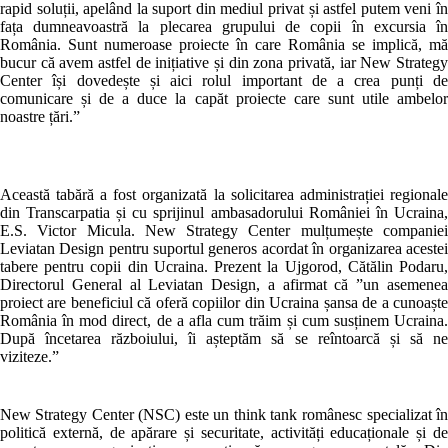
rapid soluții, apelând la suport din mediul privat și astfel putem veni î
fața dumneavoastră la plecarea grupului de copii în excursia î
România. Sunt numeroase proiecte în care România se implică, m
bucur că avem astfel de inițiative și din zona privată, iar New Strateg
Center își dovedește și aici rolul important de a crea punți d
comunicare și de a duce la capăt proiecte care sunt utile ambelo
noastre țări.”
Această tabără a fost organizată la solicitarea administrației regional
din Transcarpatia și cu sprijinul ambasadorului României în Ucraina
E.S. Victor Micula. New Strategy Center mulțumește companie
Leviatan Design pentru suportul generos acordat în organizarea aceste
tabere pentru copii din Ucraina. Prezent la Ujgorod, Cătălin Podaru
Directorul General al Leviatan Design, a afirmat că ”un asemene
proiect are beneficiul că oferă copiilor din Ucraina șansa de a cunoașt
România în mod direct, de a afla cum trăim și cum susținem Ucraina
După încetarea războiului, îi așteptăm să se reîntoarcă și să n
viziteze.”
New Strategy Center (NSC) este un think tank românesc specializat î
politică externă, de apărare și securitate, activități educaționale și d