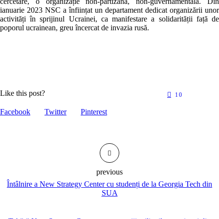
cercetare, o organizație non-partizană, non-guvernamentală. Di
ianuarie 2023 NSC a înființat un departament dedicat organizării uno
activități în sprijinul Ucrainei, ca manifestare a solidarității față d
poporul ucrainean, greu încercat de invazia rusă.
Like this post?
10
Facebook
Twitter
Pinterest
previous
Întâlnire a New Strategy Center cu studenți de la Georgia Tech din
SUA