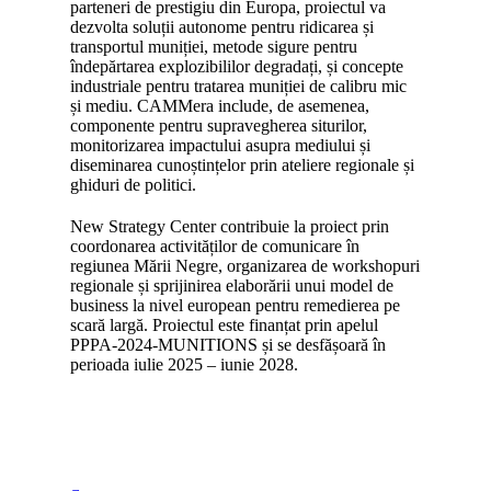
parteneri de prestigiu din Europa, proiectul va
dezvolta soluții autonome pentru ridicarea și
transportul muniției, metode sigure pentru
îndepărtarea explozibililor degradați, și concepte
industriale pentru tratarea muniției de calibru mic
și mediu. CAMMera include, de asemenea,
componente pentru supravegherea siturilor,
monitorizarea impactului asupra mediului și
diseminarea cunoștințelor prin ateliere regionale și
ghiduri de politici.
New Strategy Center contribuie la proiect prin
coordonarea activităților de comunicare în
regiunea Mării Negre, organizarea de workshopuri
regionale și sprijinirea elaborării unui model de
business la nivel european pentru remedierea pe
scară largă. Proiectul este finanțat prin apelul
PPPA-2024-MUNITIONS și se desfășoară în
perioada iulie 2025 – iunie 2028.