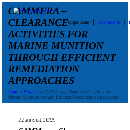
CAMMERA –
CLEARANCE
Organizatie
Evenimente
ACTIVITIES FOR
MARINE MUNITION
THROUGH EFFICIENT
REMEDIATION
APPROACHES
Home
/
Proiecte
/
CAMMera – Clearance Activities for
Marine Munition through Efficient Remediation Approaches
22 august 2025