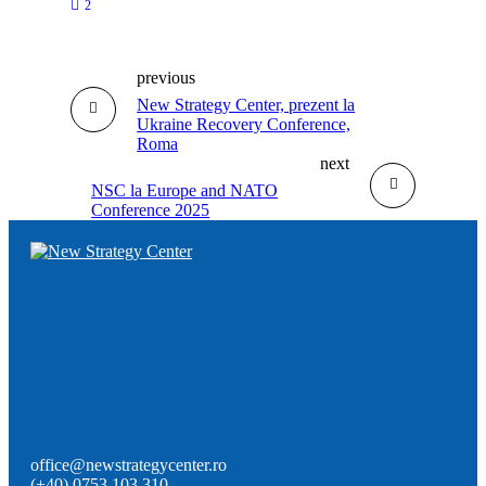
2
previous
New Strategy Center, prezent la
Ukraine Recovery Conference,
Roma
next
NSC la Europe and NATO
Conference 2025
office@newstrategycenter.ro
(+40) 0753 103 310