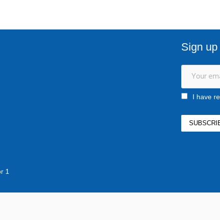
Sign up 
I have r
ro
10
or 1