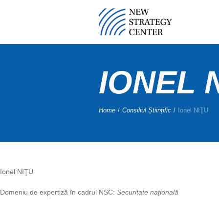
IONEL 
Home
/
Consiliul Științific
/
Ionel NIŢU
Ionel NIŢU
Domeniu de expertiză în cadrul NSC:
Securitate națională