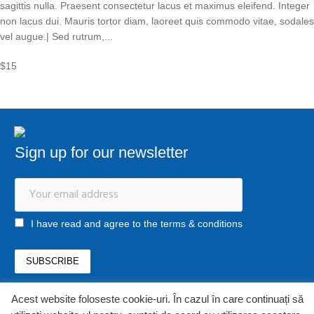
sagittis nulla. Praesent consectetur lacus et maximus eleifend. Integer
non lacus dui. Mauris tortor diam, laoreet quis commodo vitae, sodales
vel augue.| Sed rutrum,...
$15
Sign up for our newsletter
I have read and agree to the terms & conditions
Acest website foloseste cookie-uri. În cazul în care continuați să
office@newstrategycenter.ro