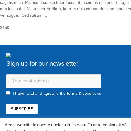
sagittis nulla. Praesent consectetur lacus et maximus eleifend. Integer
non lacus dui. Mauris tortor diam, laoreet quis commodo vitae, sodales
vel augue.| Sed rutrum,...
$150
Sign up for our newsletter
I have read and agree to the terms & conditions
Acest website foloseste cookie-uri. În cazul în care continuați să
office@newstrategycenter.ro