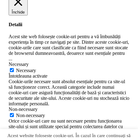
Închide
Detalii
Acest site web folosește cookie-uri pentru a vă îmbunătăți
experiența în timp ce navigați pe site. Dintre aceste cookie-uri,
cookie-urile care sunt clasificate ca fiind necesare sunt stocate
de browserul dumneavoastră, deoarece sunt esențiale pentru
...
Necessary
Necessary
Întotdeauna activate
Cookie-urile necesare sunt absolut esențiale pentru ca site-ul
să funcționeze corect. Această categorie include numai
cookie-uri care asigură funcționalități de bază și caracteristici
de securitate ale site-ului. Aceste cookie-uri nu stochează nicio
informație personală.
Non-necessary
Non-necessary
Orice cookie-uri care nu sunt necesare pentru funcționarea
site-ului și sunt utilizate special pentru colectarea datelor cu
caracter personal ale utilizatorului prin intermediul analizelor,
Acest website foloseste cookie-uri. În cazul în care continuați să
anunțurilor și al altor conținuturi încorporate sunt denumite