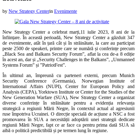
by
New Strategy Center
in
Evenimente
New Strategy Center a celebrat marți,11 iulie 2023, 8 ani de la
înființare. În această perioadă, New Strategy Center a găzduit 347
de evenimente, atât în țară cât și în străinătate, la care au participat
peste 2500 de speakeri, printre care se numără și conferințe precum
„Black Sea and Balkans Security Forum”, aflat la cea de-a 8 ediție
în acest an, dar și „Security Challenges in the Balkans”, „Unmanned
Systems Forum” și ”PatriotFest”.
În ultimul an, împreună cu parteneri externi, precum Munich
Security Conference (Germania), Norwegian Institute of
International Affairs (NUPI), Center for European Policy and
Analysis (CEPA), Yorktown Institute or Center for the Studies of the
New Generation Warfare (SUA), New Strategy Center a organizat
diverse conferințe în străinătate pentru a evidenția relevanța
strategică a regiunii Mării Negre, în contextul actual al agresiunii
ruse împotriva Ucrainei. O direcție specială de acțiune a NSC a fost
promovarea în SUA a necesității adoptării unei strategii dedicate
regiunii Mării Negre, fapt ce ar face ca pentru prima dată SUA să
aibă o politică predictibilă și pe termen lung în regiune.