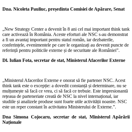
Dna. Nicoleta Pauliuc, președinta Comisiei de Apărare, Senat
„New Strategy Center a devenit în 8 ani cel mai important think tank
care activează în România. Aceste eforturi ale NSC s-au demonstrat
a fi un avantaj important pentru statul român, iar dezbaterile,
conferințele, evenimentele pe care le organizați au devenit puncte de
referință pentru politicile externe și de securitate ale României”.
Dl. Iulian Fota, secretar de stat, Ministerul Afacerilor Externe
„Ministerul Afacerilor Externe e onorat să fie partener NSC. Acest
think tank este o excepție: a dovedit constanță și determinare, nu se
mulțumește să facă ce vrea, ci să facă ce trebuie. Este impresionantă
rețeaua de parteneriate creată de NSC la nivel internațional, iar
studiile și analizele produse sunt foarte utile activității noastre. NSC
este un reper constant în activitatea Ministerului de Externe.”.
Dna Simona Cojocaru, secretar de stat, Ministerul Apărării
Naționale