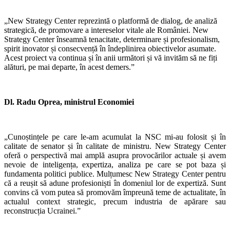
„New Strategy Center reprezintă o platformă de dialog, de analiză
strategică, de promovare a intereselor vitale ale României. New
Strategy Center înseamnă tenacitate, determinare și profesionalism,
spirit inovator și consecvență în îndeplinirea obiectivelor asumate.
Acest proiect va continua și în anii următori și vă invităm să ne fiți
alături, pe mai departe, în acest demers.”
Dl. Radu Oprea, ministrul Economiei
„Cunoștințele pe care le-am acumulat la NSC mi-au folosit și în
calitate de senator și în calitate de ministru. New Strategy Center
oferă o perspectivă mai amplă asupra provocărilor actuale și avem
nevoie de inteligența, expertiza, analiza pe care se pot baza și
fundamenta politici publice. Mulțumesc New Strategy Center pentru
că a reușit să adune profesioniști în domeniul lor de expertiză. Sunt
convins că vom putea să promovăm împreună teme de actualitate, în
actualul context strategic, precum industria de apărare sau
reconstrucția Ucrainei.”