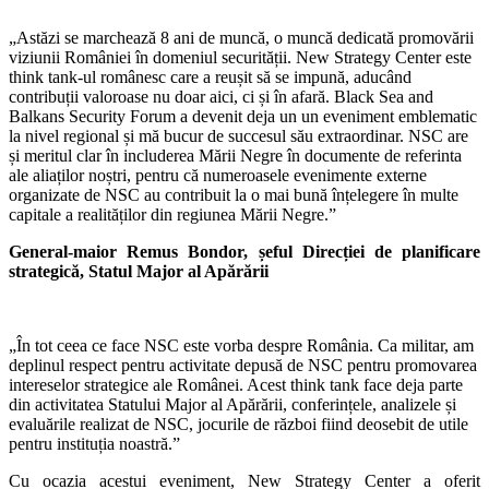
„Astăzi se marchează 8 ani de muncă, o muncă dedicată promovării
viziunii României în domeniul securității. New Strategy Center este
think tank-ul românesc care a reușit să se impună, aducând
contribuții valoroase nu doar aici, ci și în afară. Black Sea and
Balkans Security Forum a devenit deja un un eveniment emblematic
la nivel regional și mă bucur de succesul său extraordinar. NSC are
și meritul clar în includerea Mării Negre în documente de referinta
ale aliaților noștri, pentru că numeroasele evenimente externe
organizate de NSC au contribuit la o mai bună înțelegere în multe
capitale a realităților din regiunea Mării Negre.”
General-maior Remus Bondor, șeful Direcției de planificare
strategică, Statul Major al Apărării
„În tot ceea ce face NSC este vorba despre România. Ca militar, am
deplinul respect pentru activitate depusă de NSC pentru promovarea
intereselor strategice ale Românei. Acest think tank face deja parte
din activitatea Statului Major al Apărării, conferințele, analizele și
evaluările realizat de NSC, jocurile de război fiind deosebit de utile
pentru instituția noastră.”
Cu ocazia acestui eveniment, New Strategy Center a oferit