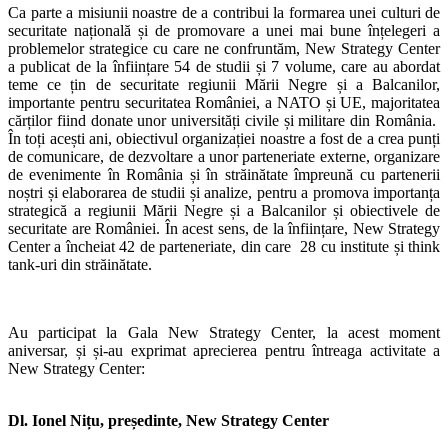
Ca parte a misiunii noastre de a contribui la formarea unei culturi de
securitate națională și de promovare a unei mai bune înțelegeri a
problemelor strategice cu care ne confruntăm, New Strategy Center
a publicat de la înființare 54 de studii și 7 volume, care au abordat
teme ce țin de securitate regiunii Mării Negre și a Balcanilor,
importante pentru securitatea României, a NATO și UE, majoritatea
cărților fiind donate unor universități civile și militare din România.
În toți acești ani, obiectivul organizației noastre a fost de a crea punți
de comunicare, de dezvoltare a unor parteneriate externe, organizare
de evenimente în România și în străinătate împreună cu partenerii
noștri și elaborarea de studii și analize, pentru a promova importanța
strategică a regiunii Mării Negre și a Balcanilor și obiectivele de
securitate are României. În acest sens, de la înființare, New Strategy
Center a încheiat 42 de parteneriate, din care 28 cu institute și think
tank-uri din străinătate.
Au participat la Gala New Strategy Center, la acest moment
aniversar, și și-au exprimat aprecierea pentru întreaga activitate a
New Strategy Center:
Dl. Ionel Nițu, președinte, New Strategy Center