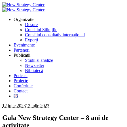
Organizatie
Despre
Consiliul Științific
Consiliul consultativ internațional
Experți
Evenimente
Parteneri
Publicatii
Studii si analize
Newsletter
Bibliotecă
Podcast
Proiecte
Conferinte
Contact
12 iulie 2023
12 iulie 2023
Gala New Strategy Center – 8 ani de
activitate