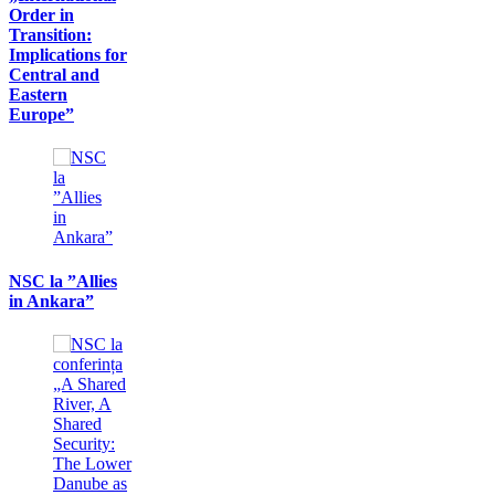
Order in
Transition:
Implications for
Central and
Eastern
Europe”
NSC la ”Allies
in Ankara”