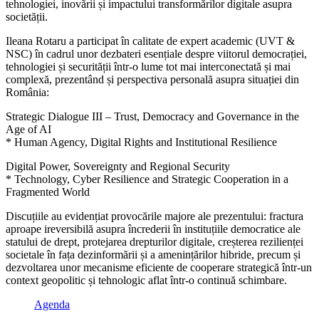
tehnologiei, inovării și impactului transformărilor digitale asupra
societății.
Ileana Rotaru a participat în calitate de expert academic (UVT &
NSC) în cadrul unor dezbateri esențiale despre viitorul democrației,
tehnologiei și securității într-o lume tot mai interconectată și mai
complexă, prezentând și perspectiva personală asupra situației din
România:
Strategic Dialogue III – Trust, Democracy and Governance in the
Age of AI
* Human Agency, Digital Rights and Institutional Resilience
Digital Power, Sovereignty and Regional Security
* Technology, Cyber Resilience and Strategic Cooperation in a
Fragmented World
Discuțiile au evidențiat provocările majore ale prezentului: fractura
aproape ireversibilă asupra încrederii în instituțiile democratice ale
statului de drept, protejarea drepturilor digitale, creșterea rezilienței
societale în fața dezinformării și a amenințărilor hibride, precum și
dezvoltarea unor mecanisme eficiente de cooperare strategică într-un
context geopolitic și tehnologic aflat într-o continuă schimbare.
Agenda