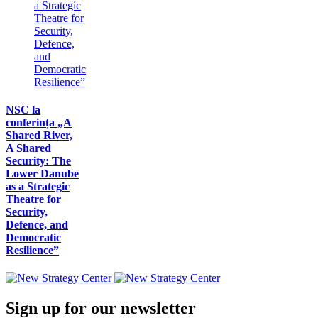
NSC la
conferința „A
Shared River,
A Shared
Security: The
Lower Danube
as a Strategic
Theatre for
Security,
Defence, and
Democratic
Resilience”
Sign up for our newsletter