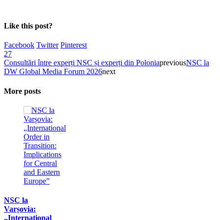
Like this post?
Facebook
Twitter
Pinterest
27
Consultări între experți NSC și experți din Polonia
previous
NSC la
DW Global Media Forum 2026
next
More posts
NSC la
Varșovia:
„International