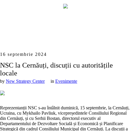
16 septembrie 2024
NSC la Cernăuți, discuții cu autoritățile
locale
by
New Strategy Center
in
Evenimente
Reprezentanții NSC s-au întâlnit duminică, 15 septembrie, la Cernăuți,
Ucraina, cu Mykhailo Pavliuk, vicepreședintele Consiliului Regional
din Cernăuți, și cu Serhii Bostan, directorul executiv al
Departamentului de Dezvoltare Socială și Economică și Planificare
Strategică din cadrul Consiliului Municipal din Cernăuți. La discuții a