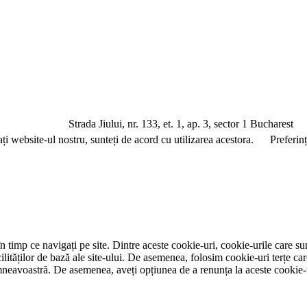
a Jiului, nr. 133, et. 1, ap. 3, sector 1 Bucharest
ați website-ul nostru, sunteți de acord cu utilizarea acestora.
Preferin
 timp ce navigați pe site. Dintre aceste cookie-uri, cookie-urile care su
ităților de bază ale site-ului. De asemenea, folosim cookie-uri terțe car
mneavoastră. De asemenea, aveți opțiunea de a renunța la aceste cookie-