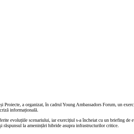
și Proiecte, a organizat, în cadrul Young Ambassadors Forum, un exerciț
 criză informațională.
ferite evoluțiile scenariului, iar exercițiul s-a încheiat cu un briefing de 
i răspunsul la amenințări hibride asupra infrastructurilor critice.