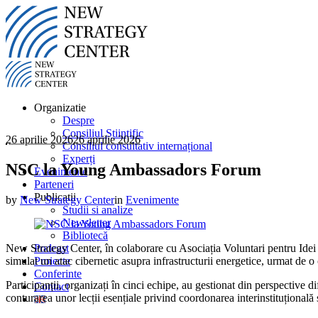
Organizatie
Despre
Consiliul Științific
26 aprilie 2026
26 aprilie 2026
Consiliul consultativ internațional
Experți
NSC la Young Ambassadors Forum
Evenimente
Parteneri
Publicatii
by
New Strategy Center
in
Evenimente
Studii si analize
Newsletter
Bibliotecă
New Strategy Center, în colaborare cu Asociația Voluntari pentru Idei 
Podcast
simulat un atac cibernetic asupra infrastructurii energetice, urmat de o
Proiecte
Conferinte
Participanții, organizați în cinci echipe, au gestionat din perspective di
Contact
conturarea unor lecții esențiale privind coordonarea interinstituțională ș