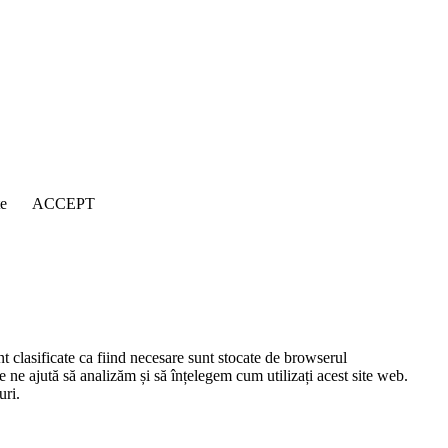
țe
ACCEPT
nt clasificate ca fiind necesare sunt stocate de browserul
e ne ajută să analizăm și să înțelegem cum utilizați acest site web.
uri.