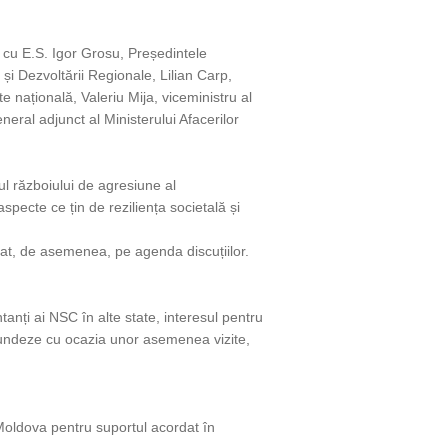
 cu E.S. Igor Grosu, Președintele
 și Dezvoltării Regionale, Lilian Carp,
 națională, Valeriu Mija, viceministru al
eral adjunct al Ministerului Afacerilor
ul războiului de agresiune al
specte ce țin de reziliența societală și
at, de asemenea, pe agenda discuțiilor.
anți ai NSC în alte state, interesul pentru
fundeze cu ocazia unor asemenea vizite,
oldova pentru suportul acordat în