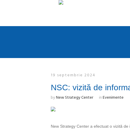
19 septembrie 2024
NSC: vizită de inform
by
New Strategy Center
in
Evenimente
New Strategy Center a efectuat o vizită de i