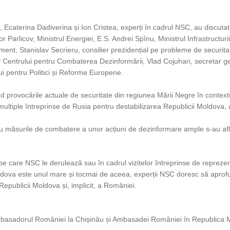
Ecaterina Dadiverina și Ion Cristea, experți în cadrul NSC, au discutat
 Parlicov, Ministrul Energiei, E.S. Andrei Spînu, Ministrul Infrastructurii
nt, Stanislav Secrieru, consilier prezidențial pe probleme de securitate
 Centrului pentru Combaterea Dezinformării, Vlad Cojuhari, secretar gen
ului pentru Politici și Reforme Europene.
ind provocările actuale de securitate din regiunea Mării Negre în context
 multiple întreprinse de Rusia pentru destabilizarea Republicii Moldova, a
u măsurile de combatere a unor acțiuni de dezinformare ample s-au afl
 pe care NSC le derulează sau în cadrul vizitelor întreprinse de reprezent
oldova este unul mare și tocmai de aceea, experții NSC doresc să apro
Republicii Moldova și, implicit, a României.
basadorul României la Chișinău și Ambasadei României în Republica M