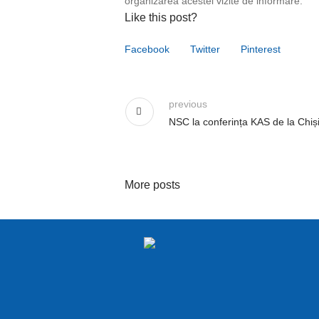
organizarea acestei vizite de informare.
Like this post?
Facebook
Twitter
Pinterest
previous
NSC la conferința KAS de la Chiș
More posts