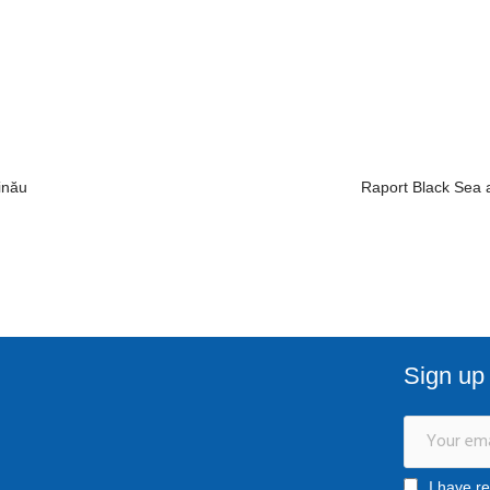
inău
Raport Black Sea 
Sign up 
I have r