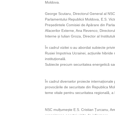
Moldova.
George Scutaru, Directorul General al NSC, 
Parlamentului Republicii Moldova, E.S. Victor
Președintele Comisiei de Apărare din Parlame
Afacerilor Externe, Ana Revenco, Directorul
Interne și Iulian Groza, Director al Institut
În cadrul vizitei s-au abordat subiecte priv
Rusiei împotriva Ucrainei, acțiunile hibride
instituțională.
Subiecte precum securitatea energetică sa
În cadrul diverselor proiecte internaționale
provocările de securitate din Republica M
teme vitale pentru securitatea regională, a 
NSC mulțumește E.S. Cristian Țurcanu, Am