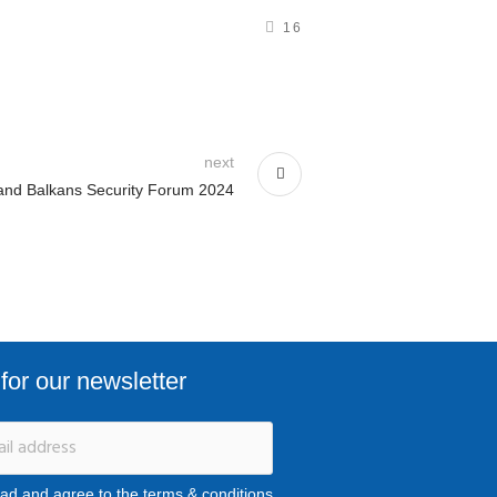
16
next
and Balkans Security Forum 2024
for our newsletter
ead and agree to the terms & conditions