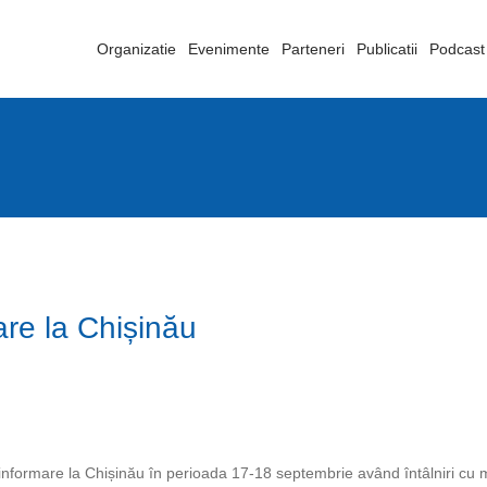
Organizatie
Evenimente
Parteneri
Publicatii
Podcast
are la Chișinău
nformare la Chișinău în perioada 17-18 septembrie având întâlniri cu mai