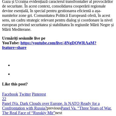
Gaza și Ucraina evidențiază caracterul transfrontalier al provocărilor
de securitate. În acest context, consolidarea cooperării regionale
devine esențială, în special pentru gestionarea eficientă a așa-
numitelor zone gri. Comunitatea Politică Europeană oferă, în acest
sens, un cadru strategic relevant pentru dialog și coordonare la nivel
european privind securitatea și stabilitatea în regiunile Mării Negre și
Mării Mediterane.
Urmăriți sesiunile live pe
YouTube:
https://youtube.com/live/-8NgDQWRAaM?
feature=share
Like this post?
Facebook
Twitter
Pinterest
22
Panel IVa. Dark Clouds over Europe. Is NATO Ready for a
Confrontation with Russia?
previous
Panel Va. “Three Years of War.
The Real Face of “Russkiy Mir”
next