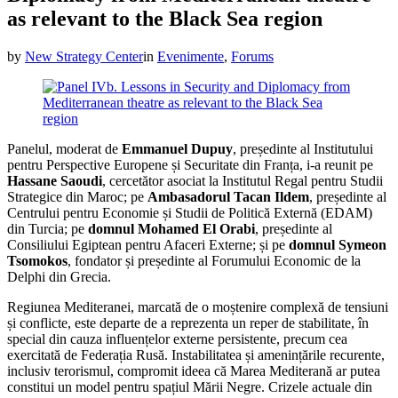
as relevant to the Black Sea region
by
New Strategy Center
in
Evenimente
,
Forums
Panelul, moderat de
Emmanuel Dupuy
, președinte al Institutului
pentru Perspective Europene și Securitate din Franța, i-a reunit pe
Hassane Saoudi
, cercetător asociat la Institutul Regal pentru Studii
Strategice din Maroc; pe
Ambasadorul Tacan Ildem
, președinte al
Centrului pentru Economie și Studii de Politică Externă (EDAM)
din Turcia; pe
domnul Mohamed El Orabi
, președinte al
Consiliului Egiptean pentru Afaceri Externe; și pe
domnul Symeon
Tsomokos
, fondator și președinte al Forumului Economic de la
Delphi din Grecia.
Regiunea Mediteranei, marcată de o moștenire complexă de tensiuni
și conflicte, este departe de a reprezenta un reper de stabilitate, în
special din cauza influențelor externe persistente, precum cea
exercitată de Federația Rusă. Instabilitatea și amenințările recurente,
inclusiv terorismul, compromit ideea că Marea Mediterană ar putea
constitui un model pentru spațiul Mării Negre. Crizele actuale din