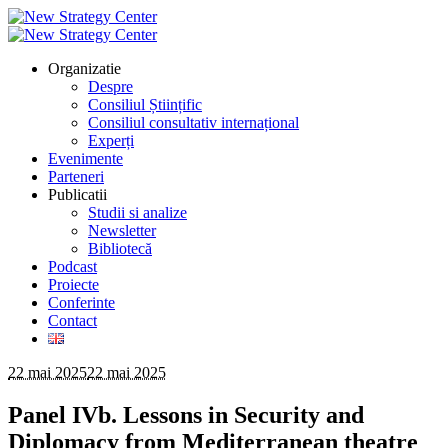
Organizatie
Despre
Consiliul Științific
Consiliul consultativ internațional
Experți
Evenimente
Parteneri
Publicatii
Studii si analize
Newsletter
Bibliotecă
Podcast
Proiecte
Conferinte
Contact
22 mai 2025
22 mai 2025
Panel IVb. Lessons in Security and
Diplomacy from Mediterranean theatre