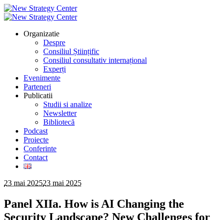
Organizatie
Despre
Consiliul Științific
Consiliul consultativ internațional
Experți
Evenimente
Parteneri
Publicatii
Studii si analize
Newsletter
Bibliotecă
Podcast
Proiecte
Conferinte
Contact
23 mai 2025
23 mai 2025
Panel XIIa. How is AI Changing the
Security Landscape? New Challenges for