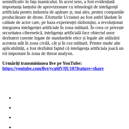
semnificativ în fața inamicului. În acest sens, a fost evidențiată
importanța lanțului de aprovizionare cu tehnologii de inteligență
artificiala pentru industria de apărare și, mai ales, pentru companiile
producătoare de drone. Eforturile Ucrainei au fost astfel lăudate în
calitate de actor care, pe baza experienței războiului, a revoluționat
integrarea inteligenței artificiale în zona militară. În ceea ce privește
securitatea cibernetică, inteligența artificială face obiectul unor
dezbateri curente legate de standardele etice și legale ale utilizării
acesteia atât în zona civilă, cât și în cea militară. Printre multe alte
aplicabilități, a fost dezbătut faptul că inteligența artificiala joacă un
rol important în zona de threat analysis.
Urmăriți transmisiunea live pe YouTube:
https://youtube.com/live/ycg6lVfjU10?feature=share