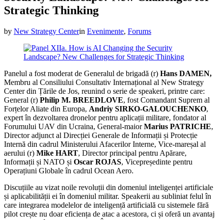
Strategic Thinking
by
New Strategy Center
in
Evenimente
,
Forums
Panelul a fost moderat de Generalul de brigadă (r)
Hans DAMEN,
Membru al Consiliului Consultativ Internațional al New Strategy
Center din Țările de Jos, reunind o serie de speakeri, printre care:
General (r)
Philip M. BREEDLOVE
, fost Comandant Suprem al
Forțelor Aliate din Europa,
Andriy SIRKO-GALOUCHENKO
,
expert în dezvoltarea dronelor pentru aplicații militare, fondator al
Forumului UAV din Ucraina, General-maior
Marius PATRICHE
,
Director adjunct al Direcției Generale de Informații și Protecție
Internă din cadrul Ministerului Afacerilor Interne, Vice-mareșal al
aerului (r)
Mike HART
, Director principal pentru Apărare,
Informații și NATO și
Oscar
ROJAS
, Vicepreședinte pentru
Operațiuni Globale în cadrul Ocean Aero.
Discuțiile au vizat noile revoluții din domeniul inteligenței artificiale
și aplicabilității ei în domeniul militar. Speakerii au subliniat felul în
care integrarea modelelor de inteligență artificială cu sistemele fără
pilot crește nu doar eficiența de atac a acestora, ci și oferă un avantaj