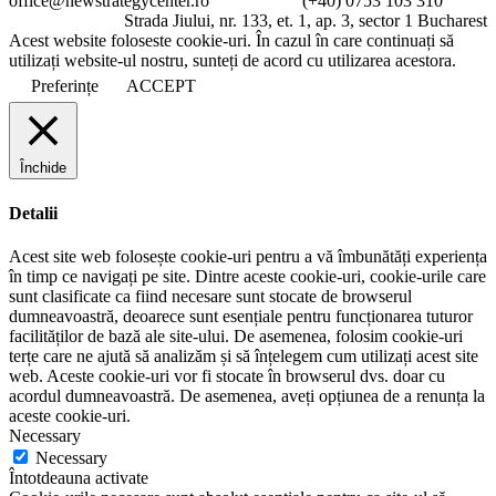
office@newstrategycenter.ro (+40) 0753 103 310
Strada Jiului, nr. 133, et. 1, ap. 3, sector 1 Bucharest
Acest website foloseste cookie-uri. În cazul în care continuați să
utilizați website-ul nostru, sunteți de acord cu utilizarea acestora.
Preferințe
ACCEPT
Închide
Detalii
Acest site web folosește cookie-uri pentru a vă îmbunătăți experiența
în timp ce navigați pe site. Dintre aceste cookie-uri, cookie-urile care
sunt clasificate ca fiind necesare sunt stocate de browserul
dumneavoastră, deoarece sunt esențiale pentru funcționarea tuturor
facilităților de bază ale site-ului. De asemenea, folosim cookie-uri
terțe care ne ajută să analizăm și să înțelegem cum utilizați acest site
web. Aceste cookie-uri vor fi stocate în browserul dvs. doar cu
acordul dumneavoastră. De asemenea, aveți opțiunea de a renunța la
aceste cookie-uri.
Necessary
Necessary
Întotdeauna activate