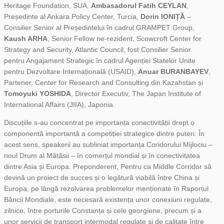
Heritage Foundation, SUA,
Ambasadorul Fatih CEYLAN
,
Președinte al Ankara Policy Center, Turcia,
Dorin IONIȚĂ
–
Consilier Senior al Președintelui în cadrul GRAMPET Group,
Kaush ARHA
, Senior Fellow ne-rezident, Scowcroft Center for
Strategy and Security, Atlantic Council, fost Consilier Senior
pentru Angajament Strategic în cadrul Agenției Statelor Unite
pentru Dezvoltare Internațională (USAID),
Anuar BURANBAYEV
,
Partener, Center for Research and Consulting din Kazahstan și
Tomoyuki YOSHIDA
, Director Executiv, The Japan Institute of
International Affairs (JIIA), Japonia.
Discuțiile s-au concentrat pe importanța conectivității drept o
componentă importantă a competiției strategice dintre puteri. În
acest sens, speakerii au subliniat importanța Coridorului Mijlociu –
noul Drum al Mătăsii – în comerțul mondial și în conectivitatea
dintre Asia și Europa. Preponderent, Pentru ca Middle Corridor să
devină un proiect de succes și o legătură viabilă între China și
Europa, pe lângă rezolvarea problemelor menționate în Raportul
Băncii Mondiale, este necesară existența unor conexiuni regulate,
zilnice, între porturile Constanța și cele georgiene, precum și a
unor servicii de transport intermodal regulate și de calitate între