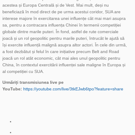
acestea și Europa Centrală și de Vest. Mai mult, deși nu
beneficiază în mod direct de pe urma acestui coridor, SUA are
interese majore în exercitarea unei influențe cât mai mari asupra
sa, pentru a contracara influența Chinei în termenii competiției
globale dintre marile puteri. În fond, astfel de rute comerciale
joacă și un rol geopolitic pentru marile puteri, întrucât le ajută să
își exercite influență malignă asupra altor actori. În cele din urmă,
a fost dezbătut și felul în care inițiative precum Belt and Road
joacă un rol atât economic, cât mai ales unul geopolitic pentru
China, în contextul exercitării influenței sale maligne în Europa și
al competiției cu SUA.
Urmăriți transmisiunea live pe
YouTube:
https://youtube.com/live/3tkEJwb6tpo?feature=share