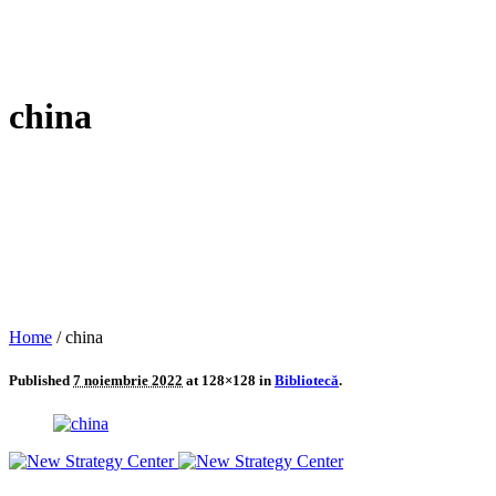
china
Home
/
china
Published
7 noiembrie 2022
at 128×128 in
Bibliotecă
.