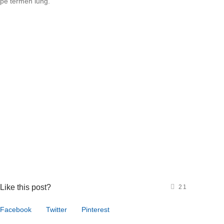
pe termen lung.
Like this post?
21
Facebook
Twitter
Pinterest