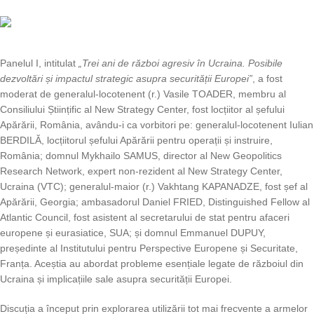
Panelul I, intitulat
„Trei ani de război agresiv în Ucraina. Posibile
dezvoltări și impactul strategic asupra securității Europei”
, a fost
moderat de generalul-locotenent (r.) Vasile TOADER, membru al
Consiliului Științific al New Strategy Center, fost locțiitor al șefului
Apărării, România, avându-i ca vorbitori pe: generalul-locotenent Iulian
BERDILĂ, locțiitorul șefului Apărării pentru operații și instruire,
România; domnul Mykhailo SAMUS, director al New Geopolitics
Research Network, expert non-rezident al New Strategy Center,
Ucraina (VTC); generalul-maior (r.) Vakhtang KAPANADZE, fost șef al
Apărării, Georgia; ambasadorul Daniel FRIED, Distinguished Fellow al
Atlantic Council, fost asistent al secretarului de stat pentru afaceri
europene și eurasiatice, SUA; și domnul Emmanuel DUPUY,
președinte al Institutului pentru Perspective Europene și Securitate,
Franța. Aceștia au abordat probleme esențiale legate de războiul din
Ucraina și implicațiile sale asupra securității Europei.
Discuția a început prin explorarea utilizării tot mai frecvente a armelor