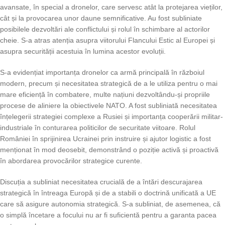
avansate, în special a dronelor, care servesc atât la protejarea vieților,
cât și la provocarea unor daune semnificative. Au fost subliniate
posibilele dezvoltări ale conflictului și rolul în schimbare al actorilor
cheie. S-a atras atenția asupra viitorului Flancului Estic al Europei și
asupra securității acestuia în lumina acestor evoluții.
S-a evidențiat importanța dronelor ca armă principală în războiul
modern, precum și necesitatea strategică de a le utiliza pentru o mai
mare eficiență în combatere, multe națiuni dezvoltându-și propriile
procese de aliniere la obiectivele NATO. A fost subliniată necesitatea
înțelegerii strategiei complexe a Rusiei și importanța cooperării militar-
industriale în conturarea politicilor de securitate viitoare. Rolul
României în sprijinirea Ucrainei prin instruire și ajutor logistic a fost
menționat în mod deosebit, demonstrând o poziție activă și proactivă
în abordarea provocărilor strategice curente.
Discuția a subliniat necesitatea crucială de a întări descurajarea
strategică în întreaga Europă și de a stabili o doctrină unificată a UE
care să asigure autonomia strategică. S-a subliniat, de asemenea, că
o simplă încetare a focului nu ar fi suficientă pentru a garanta pacea