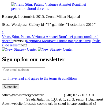
București, 1 octombrie 2015, Cercul Militar Național
[Best_Wordpress_Gallery id=”7″ gal_title=”1 octombrie 2015″]
1
Vrem. Știm. Putem. Viziunea Armatei României pentru următorul
deceniu
previous
Republica Moldova: Ultima noapte de iluzii, întâia
zi de realism
next
Sign up for our newsletter
I have read and agree to the terms & conditions
office@newstrategycenter.ro (+40) 0753 103 310
Strada Jiului, nr. 133, et. 1, ap. 3, sector 1 Bucharest
Acest website foloseste cookie-uri. În cazul în care continuați să