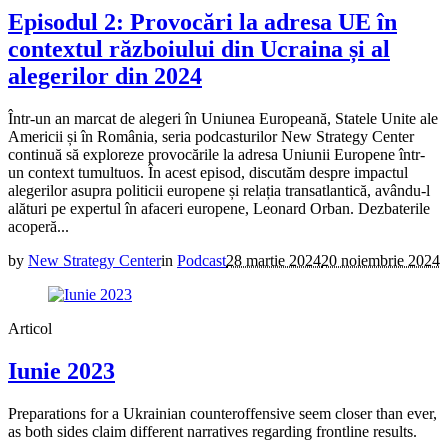
Episodul 2: Provocări la adresa UE în
contextul războiului din Ucraina și al
alegerilor din 2024
Într-un an marcat de alegeri în Uniunea Europeană, Statele Unite ale
Americii și în România, seria podcasturilor New Strategy Center
continuă să exploreze provocările la adresa Uniunii Europene într-
un context tumultuos. În acest episod, discutăm despre impactul
alegerilor asupra politicii europene și relația transatlantică, avându-l
alături pe expertul în afaceri europene, Leonard Orban. Dezbaterile
acoperă...
by
New Strategy Center
in
Podcast
28 martie 2024
20 noiembrie 2024
Articol
Iunie 2023
Preparations for a Ukrainian counteroffensive seem closer than ever,
as both sides claim different narratives regarding frontline results.