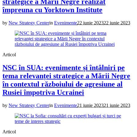
strategice a Mării Negre realizat
împreuna cu Yorktown Institute
by
New Strategy Center
in
Evenimente
22 iunie 2023
22 iunie 2023
Articol
NSC în SUA: evenimente și întâlniri pe
tema relevanței strategice a Mării Negre
în contextul războiului de agresiune al
Rusiei împotriva Ucrainei
by
New Strategy Center
in
Evenimente
21 iunie 2023
21 iunie 2023
Articol