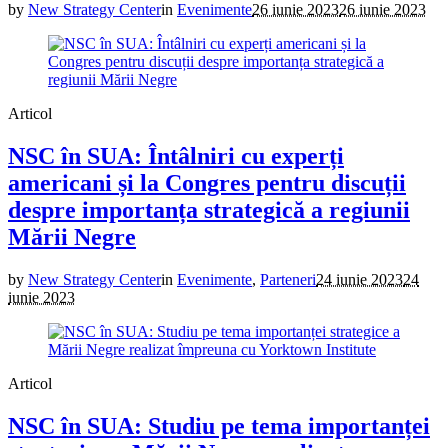
by
New Strategy Center
in
Evenimente
26 iunie 2023
26 iunie 2023
Articol
NSC în SUA: Întâlniri cu experți
americani și la Congres pentru discuții
despre importanța strategică a regiunii
Mării Negre
by
New Strategy Center
in
Evenimente
,
Parteneri
24 iunie 2023
24
iunie 2023
Articol
NSC în SUA: Studiu pe tema importanței