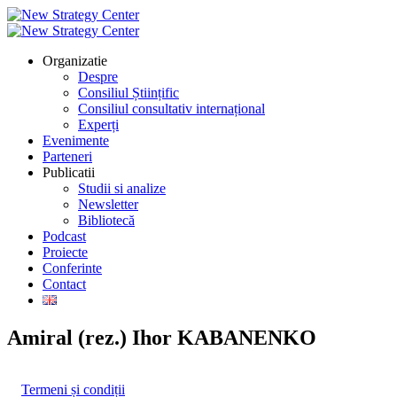
Organizatie
Despre
Consiliul Științific
Consiliul consultativ internațional
Experți
Evenimente
Parteneri
Publicatii
Studii si analize
Newsletter
Bibliotecă
Podcast
Proiecte
Conferinte
Contact
Amiral (rez.) Ihor KABANENKO
Termeni și condiții