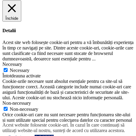
Închide
Detalii
Acest site web folosește cookie-uri pentru a vă îmbunătăți experiența
în timp ce navigați pe site. Dintre aceste cookie-uri, cookie-urile care
sunt clasificate ca fiind necesare sunt stocate de browserul
dumneavoastră, deoarece sunt esențiale pentru
...
Necessary
Necessary
Întotdeauna activate
Cookie-urile necesare sunt absolut esențiale pentru ca site-ul să
funcționeze corect. Această categorie include numai cookie-uri care
asigură funcționalități de bază și caracteristici de securitate ale site-
ului. Aceste cookie-uri nu stochează nicio informație personală.
Non-necessary
Non-necessary
Orice cookie-uri care nu sunt necesare pentru funcționarea site-ului
și sunt utilizate special pentru colectarea datelor cu caracter personal
Acest website foloseste cookie-uri. În cazul în care continuați să
ale utilizatorului prin intermediul analizelor, anunțurilor și al altor
utilizați website-ul nostru, sunteți de acord cu utilizarea acestora.
conținuturi încorporate sunt denumite cookie-uri inutile.