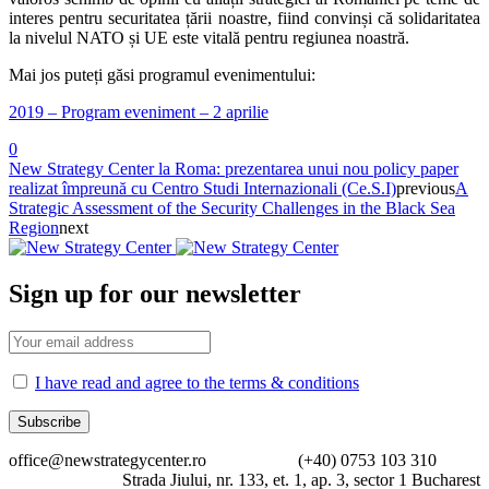
interes pentru securitatea țării noastre, fiind convinși că solidaritatea
la nivelul NATO și UE este vitală pentru regiunea noastră.
Mai jos puteți găsi programul evenimentului:
2019 – Program eveniment – 2 aprilie
0
New Strategy Center la Roma: prezentarea unui nou policy paper
realizat împreună cu Centro Studi Internazionali (Ce.S.I)
previous
A
Strategic Assessment of the Security Challenges in the Black Sea
Region
next
Sign up for our newsletter
I have read and agree to the terms & conditions
office@newstrategycenter.ro (+40) 0753 103 310
Strada Jiului, nr. 133, et. 1, ap. 3, sector 1 Bucharest