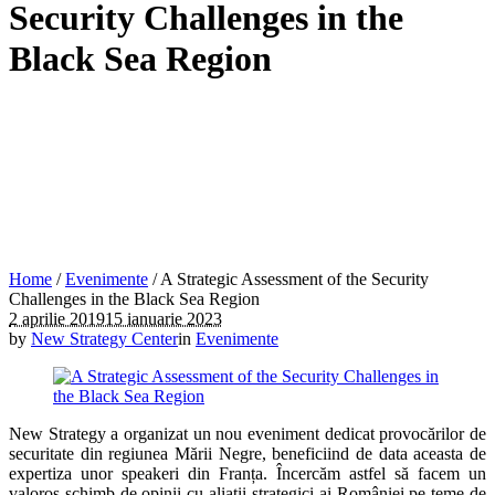
Security Challenges in the
Black Sea Region
Home
/
Evenimente
/
A Strategic Assessment of the Security
Challenges in the Black Sea Region
2 aprilie 2019
15 ianuarie 2023
by
New Strategy Center
in
Evenimente
New Strategy a organizat un nou eveniment dedicat provocărilor de
securitate din regiunea Mării Negre, beneficiind de data aceasta de
expertiza unor speakeri din Franța. Încercăm astfel să facem un
valoros schimb de opinii cu aliații strategici ai României pe teme de