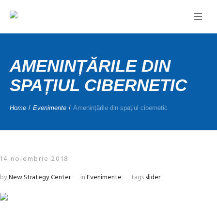
AMENINȚĂRILE DIN
SPAȚIUL CIBERNETIC
Home
/
Evenimente
/
Amenințările din spațiul cibernetic
14 noiembrie 2018
by
New Strategy Center
in
Evenimente
tags
slider