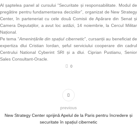
Al șaptelea panel al cursului “Securitate și responsabilitate. Modul de
pregătire pentru fundamentarea deciziilor”, organizat de New Strategy
Center, în parteneriat cu cele două Comisii de Apărare din Senat și
Camera Deputaților, a avut loc astăzi, 14 noiembrie, la Cercul Militar
Național.
Pe tema “
Amenințările din spațiul cibernetic
”, cursanții au beneficiat d
expertiza dlui Cristian Iordan, șeful serviciului cooperare din cadrul
Centrului National Cyberint SRI și a dlui. Ciprian Pustianu, Senior
Sales Consultant-Oracle.
0
previous
New Strategy Center sprijină Apelul de la Paris pentru încredere și
securitate în spațiul cibernetic