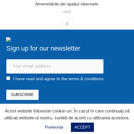
Amenințările din spațiul cibernetic
next
Sign up for our newsletter
I have read and agree to the terms & conditions
Acest website foloseste cookie-uri. În cazul în care continuați să
office@newstrategycenter.ro
utilizați website-ul nostru, sunteți de acord cu utilizarea acestora.
(+40) 0753 103 310
Strada Jiului, nr. 133, et. 1, ap. 3, sector 1
Preferințe
ACCEPT
Bucharest