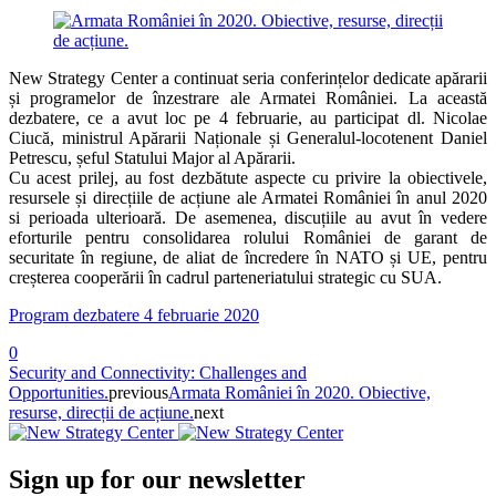
New Strategy Center a continuat seria conferințelor dedicate apărarii
și programelor de înzestrare ale Armatei României. La această
dezbatere, ce a avut loc pe 4 februarie, au participat dl. Nicolae
Ciucă, ministrul Apărarii Naționale și Generalul-locotenent Daniel
Petrescu, șeful Statului Major al Apărarii.
Cu acest prilej, au fost dezbătute aspecte cu privire la obiectivele,
resursele și direcțiile de acțiune ale Armatei României în anul 2020
si perioada ulterioară. De asemenea, discuțiile au avut în vedere
eforturile pentru consolidarea rolului României de garant de
securitate în regiune, de aliat de încredere în NATO și UE, pentru
creșterea cooperării în cadrul parteneriatului strategic cu SUA.
Program dezbatere 4 februarie 2020
0
Security and Connectivity: Challenges and
Opportunities.
previous
Armata României în 2020. Obiective,
resurse, direcții de acțiune.
next
Sign up for our newsletter