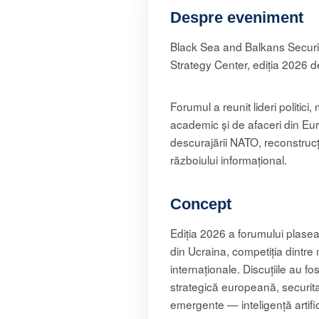
Despre eveniment
Black Sea and Balkans Securit
Strategy Center, ediția 2026 d
Forumul a reunit lideri politici, 
academic și de afaceri din Euro
descurajării NATO, reconstrucției
războiului informațional.
Concept
Ediția 2026 a forumului plasea
din Ucraina, competiția dintre 
internaționale. Discuțiile au 
strategică europeană, securita
emergente — inteligență artific