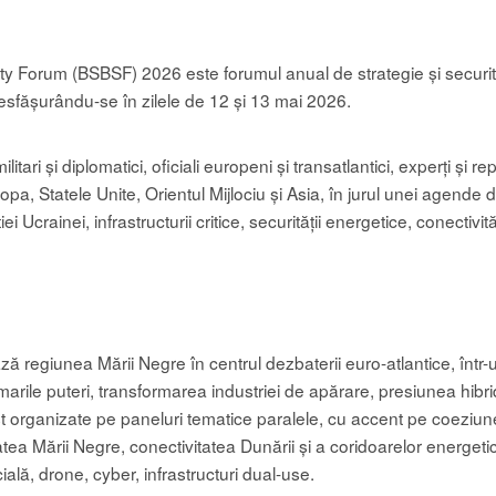
y Forum (BSBSF) 2026 este forumul anual de strategie și securi
esfășurându-se în zilele de 12 și 13 mai 2026.
militari și diplomatici, oficiali europeni și transatlantici, experți și 
pa, Statele Unite, Orientul Mijlociu și Asia, în jurul unei agende d
 Ucrainei, infrastructurii critice, securității energetice, conectivită
ză regiunea Mării Negre în centrul dezbaterii euro-atlantice, într
marile puteri, transformarea industriei de apărare, presiunea hibrid
fost organizate pe paneluri tematice paralele, cu accent pe coez
tea Mării Negre, conectivitatea Dunării și a coridoarelor energeti
ială, drone, cyber, infrastructuri dual-use.