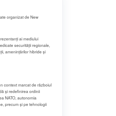
tate organizat de New
reprezentanți ai mediului
edicate securității regionale,
ții, amenințărilor hibride și
-un context marcat de războiul
ă și redefinirea ordinii
iunea NATO, autonomia
ce, precum și pe tehnologii