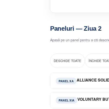
Paneluri — Ziua 2
Apasă pe un panel pentru a citi descr
DESCHIDE TOATE
ÎNCHIDE TOA
ALLIANCE SOLI
PANEL XA
Panelul dedicat solidarității alian
descurajare înaintea viitorului S
VOLUNTARY BUT
PANEL XIA
de coeziune către Moscova, argumen