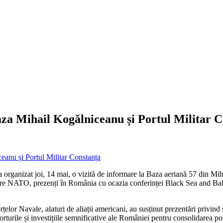
Baza Mihail Kogălniceanu și Portul Militar 
 organizat joi, 14 mai, o vizită de informare la Baza aeriană 57 din Miha
rtenere NATO, prezenți în România cu ocazia conferinței Black Sea and B
orțelor Navale, alaturi de aliații americani, au susținut prezentări privin
rturile și investițiile semnificative ale României pentru consolidarea pos