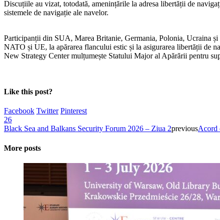
Discuțiile au vizat, totodată, amenințările la adresa libertății de navig
sistemele de navigație ale navelor.
Participanții din SUA, Marea Britanie, Germania, Polonia, Ucraina și J
NATO și UE, la apărarea flancului estic și la asigurarea libertății de 
New Strategy Center mulțumește Statului Major al Apărării pentru sup
Like this post?
Facebook
Twitter
Pinterest
26
Black Sea and Balkans Security Forum 2026 – Ziua 2
previous
Acord 
More posts