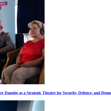
r Danube as a Strategic Theatre for Security, Defence, and Democ