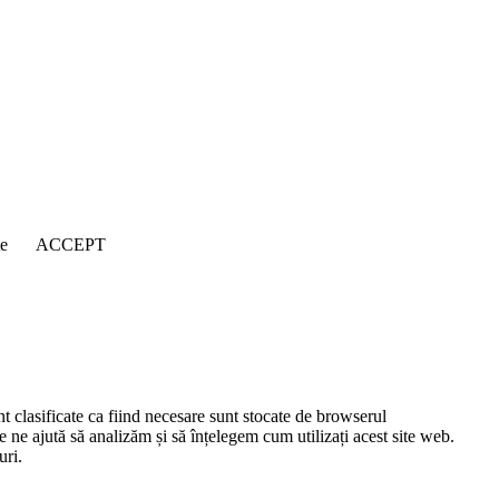
țe
ACCEPT
nt clasificate ca fiind necesare sunt stocate de browserul
e ne ajută să analizăm și să înțelegem cum utilizați acest site web.
uri.