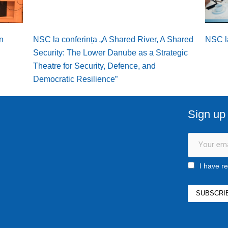
n
NSC la conferința „A Shared River, A Shared
NSC la
Security: The Lower Danube as a Strategic
Theatre for Security, Defence, and
Democratic Resilience”
Sign up 
I have r
ro