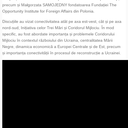
precum și Małgorzata SAMOJEDNY fondatoarea Fundației The
Opportunity Institute for Foreign Affairs din Polonia.
Discuțiile au vizat conectivitatea atât pe axa est-vest, cât și pe axa
nord-sud, Inițiativa celor Trei Mări și Coridorul Mijlociu. În mod
specific, au fost abordate importanța și problemele Coridorului
Mijlociu în contextul războiului din Ucraina, centralitatea Mării
Negre, dinamica economică a Europei Centrale și de Est, precum
și importanța conectivității în procesul de reconstrucție a Ucrainei.