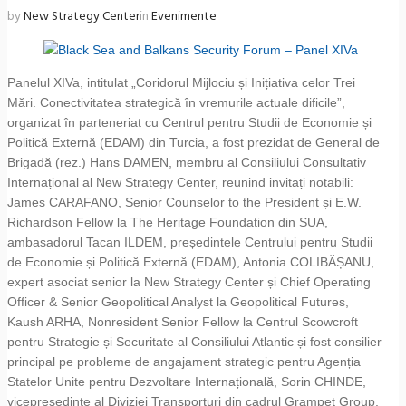
by
New Strategy Center
in
Evenimente
Panelul XIVa, intitulat „Coridorul Mijlociu și Inițiativa celor Trei
Mări. Conectivitatea strategică în vremurile actuale dificile”,
organizat în parteneriat cu Centrul pentru Studii de Economie și
Politică Externă (EDAM) din Turcia, a fost prezidat de General de
Brigadă (rez.) Hans DAMEN, membru al Consiliului Consultativ
Internațional al New Strategy Center, reunind invitați notabili:
James CARAFANO, Senior Counselor to the President și E.W.
Richardson Fellow la The Heritage Foundation din SUA,
ambasadorul Tacan ILDEM, președintele Centrului pentru Studii
de Economie și Politică Externă (EDAM), Antonia COLIBĂȘANU,
expert asociat senior la New Strategy Center și Chief Operating
Officer & Senior Geopolitical Analyst la Geopolitical Futures,
Kaush ARHA, Nonresident Senior Fellow la Centrul Scowcroft
pentru Strategie și Securitate al Consiliului Atlantic și fost consilier
principal pe probleme de angajament strategic pentru Agenția
Statelor Unite pentru Dezvoltare Internațională, Sorin CHINDE,
vicepreședinte al Diviziei Transporturi din cadrul Grampet Group,