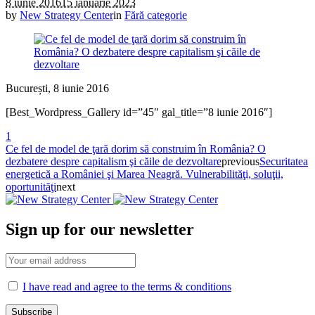
8 iunie 2016
15 ianuarie 2023
by
New Strategy Center
in
Fără categorie
București, 8 iunie 2016
[Best_Wordpress_Gallery id=”45″ gal_title=”8 iunie 2016″]
1
Ce fel de model de ţară dorim să construim în România? O
dezbatere despre capitalism şi căile de dezvoltare
previous
Securitatea
energetică a României şi Marea Neagră. Vulnerabilităţi, soluţii,
oportunităţi
next
Sign up for our newsletter
I have read and agree to the terms & conditions