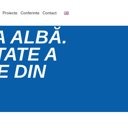
Proiecte
Conferinte
Contact
 ALBĂ.
TATE A
E DIN