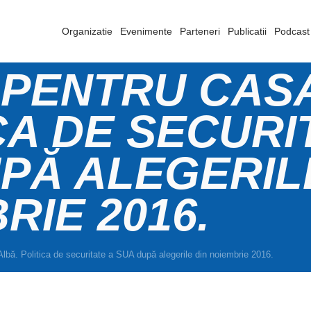
Organizatie
Evenimente
Parteneri
Publicatii
Podcast
PENTRU CASA
CA DE SECURI
PĂ ALEGERIL
RIE 2016.
lbă. Politica de securitate a SUA după alegerile din noiembrie 2016.