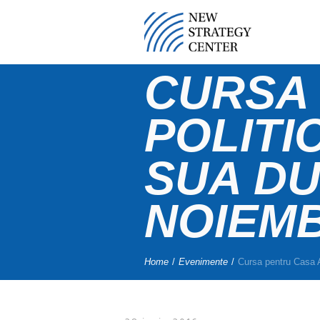
CURSA 
POLITI
SUA DU
NOIEMB
Home
/
Evenimente
/
Cursa pentru Casa A