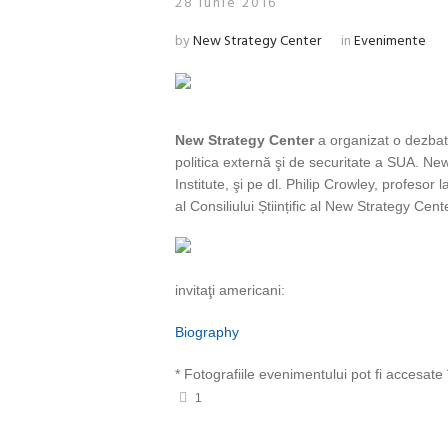
28 iunie 2016
by
New Strategy Center
in
Evenimente
New Strategy Center
a organizat o dezbate
politica externă şi de securitate a SUA. Ne
Institute, şi pe dl. Philip Crowley, profe
al Consiliului Științific al New Strategy Cent
invitaţi americani:
Biography
* Fotografiile evenimentului pot fi accesat
1