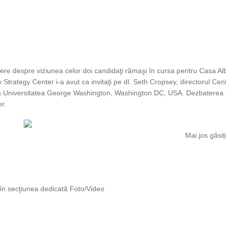
re despre viziunea celor doi candidaţi rămaşi în cursa pentru Casa Albă
w Strategy Center i-a avut ca invitaţi pe dl. Seth Cropsey, directorul 
sor la Universitatea George Washington, Washington DC, USA. Dezbaterea
er.
Mai jos găsiț
e în secţiunea dedicată Foto/Video