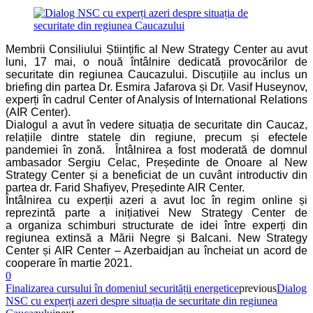
Membrii Consiliului Științific al New Strategy Center au avut
luni, 17 mai, o nouă întâlnire dedicată provocărilor de
securitate din regiunea Caucazului. Discuțiile au inclus un
briefing din partea Dr. Esmira Jafarova și Dr. Vasif Huseynov,
experți în cadrul Center of Analysis of International Relations
(AIR Center).
Dialogul a avut în vedere situația de securitate din Caucaz,
relațiile dintre statele din regiune, precum și efectele
pandemiei în zonă. Întâlnirea a fost moderată de domnul
ambasador Sergiu Celac, Președinte de Onoare al New
Strategy Center și a beneficiat de un cuvânt introductiv din
partea dr. Farid Shafiyev, Președinte AIR Center.
Întâlnirea cu experții azeri a avut loc în regim online și
reprezintă parte a inițiativei New Strategy Center de
a organiza schimburi structurate de idei între experți din
regiunea extinsă a Mării Negre și Balcani. New Strategy
Center și AIR Center – Azerbaidjan au încheiat un acord de
cooperare în martie 2021.
0
Finalizarea cursului în domeniul securității energetice
previous
Dialog
NSC cu experți azeri despre situația de securitate din regiunea