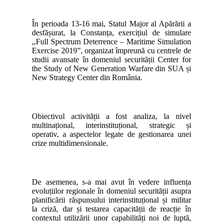
În perioada 13-16 mai, Statul Major al Apărării a
desfășurat, la Constanța, exercițiul de simulare
,,Full Spectrum Deterrence – Maritime Simulation
Exercise 2019”, organizat împreună cu centrele de
studii avansate în domeniul securității Center for
the Study of New Generation Warfare din SUA și
New Strategy Center din România.
Obiectivul activității a fost analiza, la nivel
multinațional, interinstituțional, strategic și
operativ, a aspectelor legate de gestionarea unei
crize multidimensionale.
De asemenea, s-a mai avut în vedere influența
evoluțiilor regionale în domeniul securității asupra
planificării răspunsului interinstituțional și militar
la criză, dar și testarea capacității de reacție în
contextul utilizării unor capabilități noi de luptă,