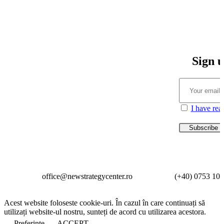
Sign u
I have rea
office@newstrategycenter.ro (+40) 0753 103 
Acest website foloseste cookie-uri. În cazul în care continuați să
utilizați website-ul nostru, sunteți de acord cu utilizarea acestora.
Preferințe
ACCEPT