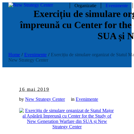
Organizatie
Evenimente
Exercițiu de simulare or
împreună cu Center for the
SUA și N
Home
/
Evenimente
/
Exercițiu de simulare organizat de Statul M
New Strategy Center
16 mai 2019
by
New Strategy Center
in
Evenimente