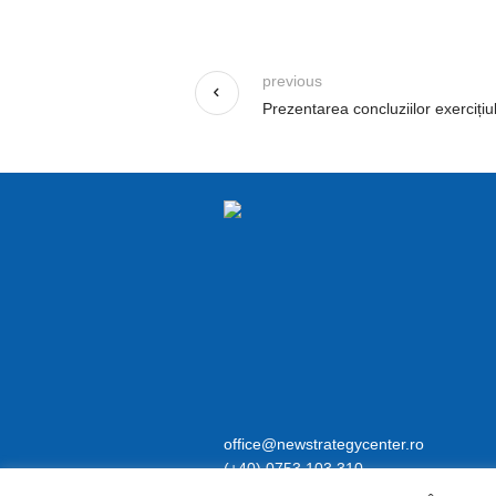
previous
Prezentarea concluziilor exerciți
office@newstrategycenter.
(+40) 0753 103 3
Strada Jiului, nr. 133, et. 1, ap. 3, sect