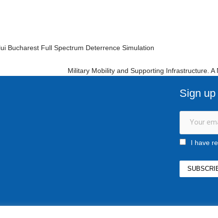
ului Bucharest Full Spectrum Deterrence Simulation
Military Mobility and Supporting Infrastructure.
Sign up 
I have r
ro
10
or 1