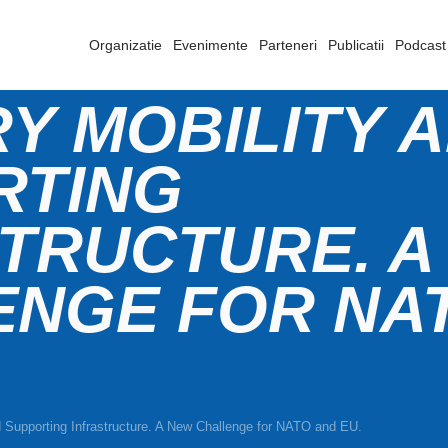
Organizatie
Evenimente
Parteneri
Publicatii
Podcast
RY MOBILITY 
RTING
TRUCTURE. A
ENGE FOR NA
nd Supporting Infrastructure. A New Challenge for NATO and EU.