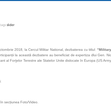
tags
slider
tombrie 2018, la Cercul Militar National, dezbaterea cu titlul:
“Militar
rticipanții la această dezbatere au beneficiat de expertiza dlui Gen. Nic
ant al Forţelor Terestre ale Statelor Unite dislocate în Europa (US Arm
:
 în secțiunea Foto/Video.