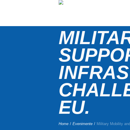
MILITA
SUPPO
INFRAS
CHALL
EU.
Home
/
Evenimente
/
Military Mobility a