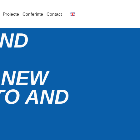
Proiecte
Conferinte
Contact
AND
 NEW
TO AND