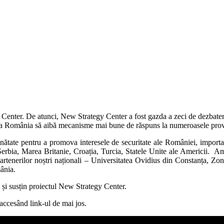
 Center
. De atunci, New Strategy Center a fost gazda a zeci de dezbateri
tru ca România să aibă mecanisme mai bune de răspuns la numeroasele prov
inătate pentru a promova interesele de securitate ale României, importa
Serbia, Marea Britanie, Croația, Turcia, Statele Unite ale Americii. Am 
tenerilor noștri naționali – Universitatea Ovidius din Constanța, Zon
mânia.
i și susțin proiectul New Strategy Center.
accesând link-ul de mai jos.