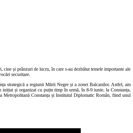
, cine și prânzuri de lucru, în care s-au dezbătut temele importante ale
ocări securitare.
nța strategică a regiunii Mării Negre și a zonei Balcanilor. Astfel, am
inițiat și organizat cu puțin timp în urmă, în 8-9 iunie, la Constanța,
a Metropolitană Constanța și Institutul Diplomatic Român, fiind unul