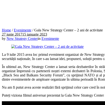
Home
/
Evenimente
/
Gala New Strategy Center – 2 ani de activitate
27 iunie 2017
15 ianuarie 2023
by
New Strategy Center
in
Evenimente
La 9 iulie 2015 avea loc primul eveniment organizat de New Strategy
securității naționale, în care s-au lansat idei, propuneri, soluții pen
În ultimul an, New Strategy Center a lansat seria dezbaterilor în stră
organizat împreună cu partenerii noștri externi dezbateri în Polonia, 
„Black Sea and Balkans Security Forum”, cu sprijinul NATO și al par
dintre evenimentele de amploare organizate în ultima perioadă în Ro
Nu am fi putut avea aceste realizări fără sprijinul celor care cred în no
Puteți viziona filmul aniversar prezentat la Gala New Strategy Center 