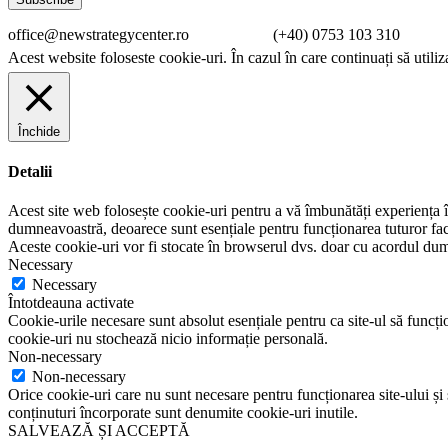
office@newstrategycenter.ro (+40) 0753 103 310 Strad
Acest website foloseste cookie-uri. În cazul în care continuați să utiliz
Închide
Detalii
Acest site web folosește cookie-uri pentru a vă îmbunătăți experiența în
dumneavoastră, deoarece sunt esențiale pentru funcționarea tuturor facil
Aceste cookie-uri vor fi stocate în browserul dvs. doar cu acordul du
Necessary
Necessary
Întotdeauna activate
Cookie-urile necesare sunt absolut esențiale pentru ca site-ul să funcțio
cookie-uri nu stochează nicio informație personală.
Non-necessary
Non-necessary
Orice cookie-uri care nu sunt necesare pentru funcționarea site-ului și su
conținuturi încorporate sunt denumite cookie-uri inutile.
SALVEAZĂ ȘI ACCEPTĂ