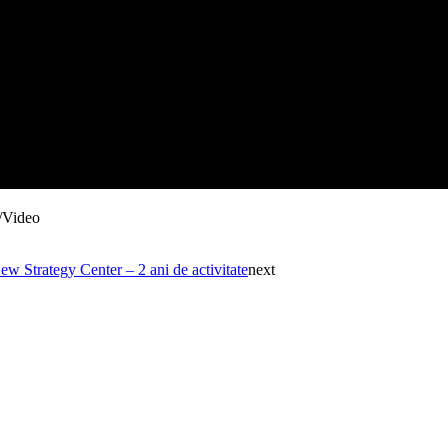
o/Video
w Strategy Center – 2 ani de activitate
next