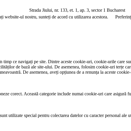
a Jiului, nr. 133, et. 1, ap. 3, sector 1 Bucharest
ați website-ul nostru, sunteți de acord cu utilizarea acestora.
Preferin
 timp ce navigați pe site. Dintre aceste cookie-uri, cookie-urile care su
ităților de bază ale site-ului. De asemenea, folosim cookie-uri terțe car
mneavoastră. De asemenea, aveți opțiunea de a renunța la aceste cookie-
neze corect. Această categorie include numai cookie-uri care asigură funcț
nt utilizate special pentru colectarea datelor cu caracter personal ale uti