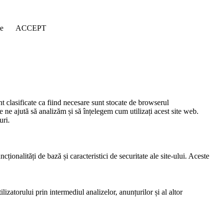
țe
ACCEPT
nt clasificate ca fiind necesare sunt stocate de browserul
e ne ajută să analizăm și să înțelegem cum utilizați acest site web.
uri.
ionalități de bază și caracteristici de securitate ale site-ului. Aceste
lizatorului prin intermediul analizelor, anunțurilor și al altor