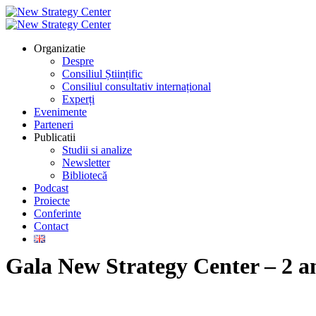
Organizatie
Despre
Consiliul Științific
Consiliul consultativ internațional
Experți
Evenimente
Parteneri
Publicatii
Studii si analize
Newsletter
Bibliotecă
Podcast
Proiecte
Conferinte
Contact
Gala New Strategy Center – 2 an