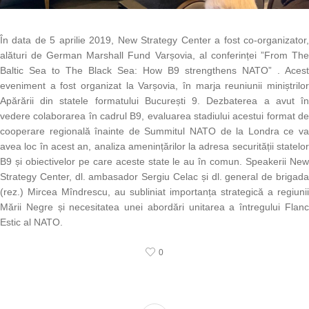
În data de 5 aprilie 2019, New Strategy Center a fost co-organizator,
alături de German Marshall Fund Varșovia, al conferinței ”From The
Baltic Sea to The Black Sea: How B9 strengthens NATO” . Acest
eveniment a fost organizat la Varșovia, în marja reuniunii miniștrilor
Apărării din statele formatului București 9. Dezbaterea a avut în
vedere colaborarea în cadrul B9, evaluarea stadiului acestui format de
cooperare regională înainte de Summitul NATO de la Londra ce va
avea loc în acest an, analiza amenințărilor la adresa securității statelor
B9 și obiectivelor pe care aceste state le au în comun. Speakerii New
Strategy Center, dl. ambasador Sergiu Celac și dl. general de brigada
(rez.) Mircea Mîndrescu, au subliniat importanța strategică a regiunii
Mării Negre și necesitatea unei abordări unitarea a întregului Flanc
Estic al NATO.
0