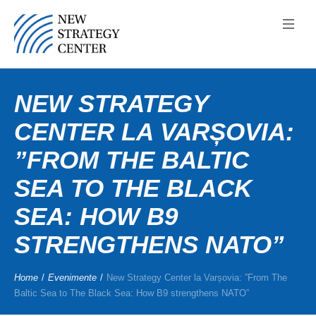
NEW STRATEGY
CENTER LA VARȘOVIA:
”FROM THE BALTIC
SEA TO THE BLACK
SEA: HOW B9
STRENGTHENS NATO”
Home
/
Evenimente
/
New Strategy Center la Varșovia: ”From The
Baltic Sea to The Black Sea: How B9 strengthens NATO”