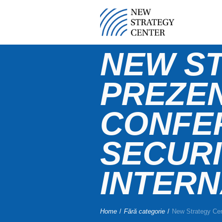
NEW S
PREZEN
CONFER
SECURI
INTER
Home
/
Fără categorie
/
New Strategy Cent