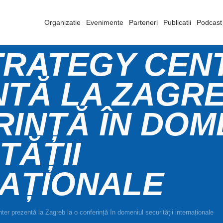
Organizatie
Evenimente
Parteneri
Publicatii
Podcast
TRATEGY CEN
TĂ LA ZAGRE
INȚĂ ÎN DOM
TĂȚII
NAȚIONALE
er prezentă la Zagreb la o conferință în domeniul securității internaționale