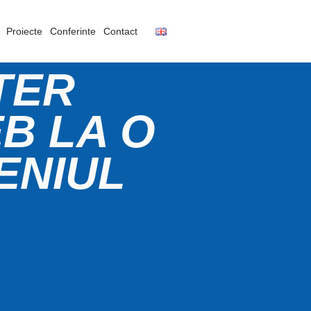
Proiecte
Conferinte
Contact
TER
B LA O
ENIUL