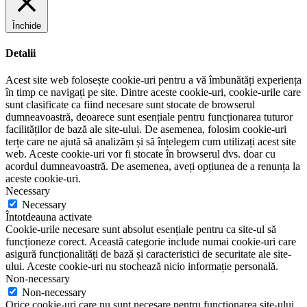
Închide
Detalii
Acest site web folosește cookie-uri pentru a vă îmbunătăți experiența
în timp ce navigați pe site. Dintre aceste cookie-uri, cookie-urile care
sunt clasificate ca fiind necesare sunt stocate de browserul
dumneavoastră, deoarece sunt esențiale pentru funcționarea tuturor
facilităților de bază ale site-ului. De asemenea, folosim cookie-uri
terțe care ne ajută să analizăm și să înțelegem cum utilizați acest site
web. Aceste cookie-uri vor fi stocate în browserul dvs. doar cu
acordul dumneavoastră. De asemenea, aveți opțiunea de a renunța la
aceste cookie-uri.
Necessary
Necessary
Întotdeauna activate
Cookie-urile necesare sunt absolut esențiale pentru ca site-ul să
funcționeze corect. Această categorie include numai cookie-uri care
asigură funcționalități de bază și caracteristici de securitate ale site-
ului. Aceste cookie-uri nu stochează nicio informație personală.
Non-necessary
Non-necessary
Orice cookie-uri care nu sunt necesare pentru funcționarea site-ului