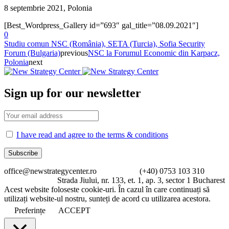
8 septembrie 2021, Polonia
[Best_Wordpress_Gallery id=”693″ gal_title=”08.09.2021″]
0
Studiu comun NSC (România), SETA (Turcia), Sofia Security
Forum (Bulgaria)
previous
NSC la Forumul Economic din Karpacz,
Polonia
next
Sign up for our newsletter
I have read and agree to the terms & conditions
office@newstrategycenter.ro (+40) 0753 103 310
Strada Jiului, nr. 133, et. 1, ap. 3, sector 1 Bucharest
Acest website foloseste cookie-uri. În cazul în care continuați să
utilizați website-ul nostru, sunteți de acord cu utilizarea acestora.
Preferințe
ACCEPT