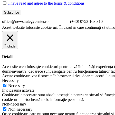
I have read and agree to the terms & conditions
office@newstrategycenter.ro (+40) 0753 103 310 Strad
Acest website foloseste cookie-uri. În cazul în care continuați să utiliz
Închide
Detalii
Acest site web folosește cookie-uri pentru a vă îmbunătăți experiența în
dumneavoastră, deoarece sunt esențiale pentru funcționarea tuturor facil
Aceste cookie-uri vor fi stocate în browserul dvs. doar cu acordul du
Necessary
Necessary
Întotdeauna activate
Cookie-urile necesare sunt absolut esențiale pentru ca site-ul să funcțio
cookie-uri nu stochează nicio informație personală.
Non-necessary
Non-necessary
Orice cookie-uri care nu sunt necesare pentru funcționarea site-ului și su