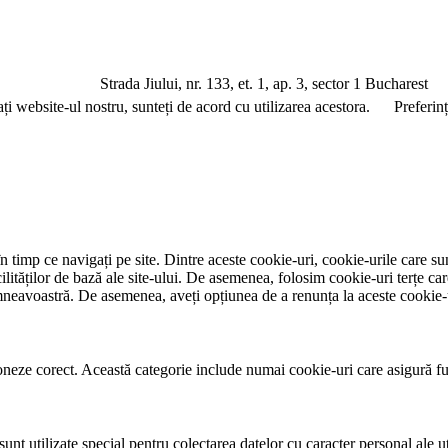
a Jiului, nr. 133, et. 1, ap. 3, sector 1 Bucharest
ați website-ul nostru, sunteți de acord cu utilizarea acestora.
Preferin
 timp ce navigați pe site. Dintre aceste cookie-uri, cookie-urile care su
ităților de bază ale site-ului. De asemenea, folosim cookie-uri terțe car
mneavoastră. De asemenea, aveți opțiunea de a renunța la aceste cookie-
neze corect. Această categorie include numai cookie-uri care asigură funcț
nt utilizate special pentru colectarea datelor cu caracter personal ale uti