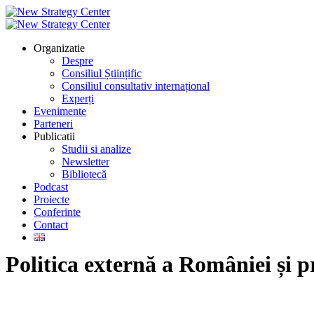
Organizatie
Despre
Consiliul Științific
Consiliul consultativ internațional
Experți
Evenimente
Parteneri
Publicatii
Studii si analize
Newsletter
Bibliotecă
Podcast
Proiecte
Conferinte
Contact
Politica externă a României și p