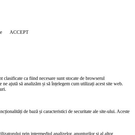
țe
ACCEPT
nt clasificate ca fiind necesare sunt stocate de browserul
e ne ajută să analizăm și să înțelegem cum utilizați acest site web.
uri.
ionalități de bază și caracteristici de securitate ale site-ului. Aceste
lizatorului prin intermediul analizelor, anunțurilor și al altor