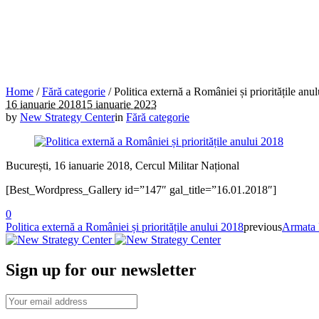
Home
/
Fără categorie
/
Politica externă a României și prioritățile anu
16 ianuarie 2018
15 ianuarie 2023
by
New Strategy Center
in
Fără categorie
București, 16 ianuarie 2018, Cercul Militar Național
[Best_Wordpress_Gallery id=”147″ gal_title=”16.01.2018″]
0
Politica externă a României și prioritățile anului 2018
previous
Armata R
Sign up for our newsletter