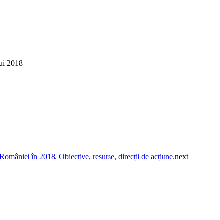
lui 2018
omâniei în 2018. Obiective, resurse, direcții de acțiune.
next