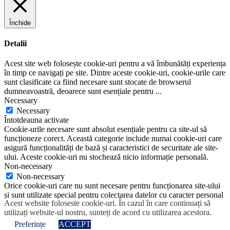
Închide
Detalii
Acest site web folosește cookie-uri pentru a vă îmbunătăți experiența
în timp ce navigați pe site. Dintre aceste cookie-uri, cookie-urile care
sunt clasificate ca fiind necesare sunt stocate de browserul
dumneavoastră, deoarece sunt esențiale pentru
...
Necessary
Necessary
Întotdeauna activate
Cookie-urile necesare sunt absolut esențiale pentru ca site-ul să
funcționeze corect. Această categorie include numai cookie-uri care
asigură funcționalități de bază și caracteristici de securitate ale site-
ului. Aceste cookie-uri nu stochează nicio informație personală.
Non-necessary
Non-necessary
Orice cookie-uri care nu sunt necesare pentru funcționarea site-ului
și sunt utilizate special pentru colectarea datelor cu caracter personal
Acest website foloseste cookie-uri. În cazul în care continuați să
ale utilizatorului prin intermediul analizelor, anunțurilor și al altor
utilizați website-ul nostru, sunteți de acord cu utilizarea acestora.
conținuturi încorporate sunt denumite cookie-uri inutile.
SALVEAZĂ ȘI ACCEPTĂ
Preferințe
ACCEPT