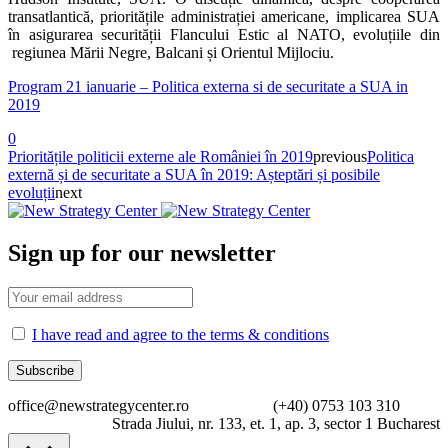
transatlantică, prioritățile administrației americane, implicarea SUA
în asigurarea securității Flancului Estic al NATO, evoluțiile din
regiunea Mării Negre, Balcani și Orientul Mijlociu.
Program 21 ianuarie – Politica externa si de securitate a SUA in
2019
0
Prioritățile politicii externe ale României în 2019
previous
Politica
externă și de securitate a SUA în 2019: Așteptări și posibile
evoluții
next
Sign up for our newsletter
I have read and agree to the terms & conditions
office@newstrategycenter.ro (+40) 0753 103 310
Strada Jiului, nr. 133, et. 1, ap. 3, sector 1 Bucharest