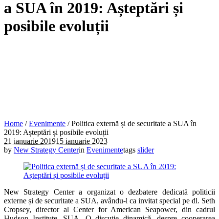
a SUA în 2019: Așteptări și
posibile evoluții
Home
/
Evenimente
/
Politica externă și de securitate a SUA în
2019: Așteptări și posibile evoluții
21 ianuarie 2019
15 ianuarie 2023
by
New Strategy Center
in
Evenimente
tags
slider
New Strategy Center a organizat o dezbatere dedicată politicii
externe și de securitate a SUA, avându-l ca invitat special pe dl. Seth
Cropsey, director al Center for American Seapower, din cadrul
Hudson Institute, SUA. O discuție dinamică, despre cooperarea