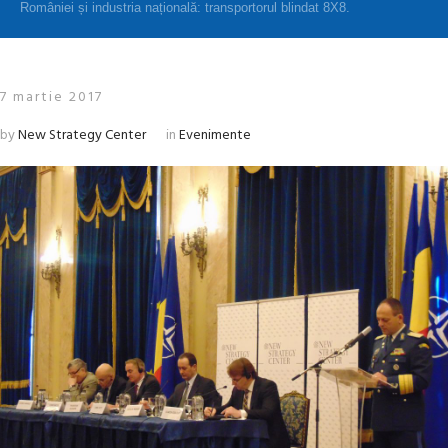
României și industria națională: transportorul blindat 8X8.
7 martie 2017
by
New Strategy Center
in
Evenimente