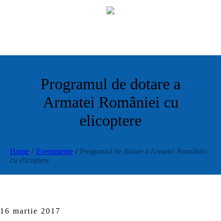
Programul de dotare a
Armatei României cu
elicoptere
Home
/
Evenimente
/
Programul de dotare a Armatei României
cu elicoptere
16 martie 2017