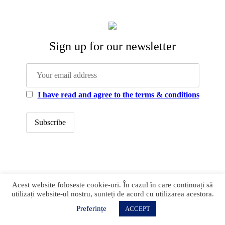
Sign up for our newsletter
I have read and agree to the terms & conditions
office@newstrategycenter.ro (+40) 0753 103 310
Acest website foloseste cookie-uri. În cazul în care continuați să
Strada Jiului, nr. 133, et. 1, ap. 3, sector 1
utilizați website-ul nostru, sunteți de acord cu utilizarea acestora.
Bucharest
Preferințe
ACCEPT