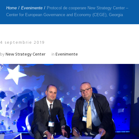
Home
/
Evenimente
/
Protocol de cooperare New Strategy Center –
Center for European Governance and Economy (CEGE), Georgia
4 septembrie 2019
by
New Strategy Center
in
Evenimente