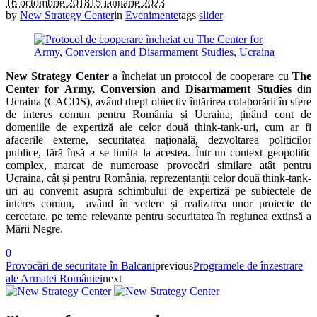
16 octombrie 2018
15 ianuarie 2023
by
New Strategy Center
in
Evenimente
tags
slider
New Strategy Center
a încheiat un protocol de cooperare cu
The
Center for Army, Conversion and Disarmament Studies
din
Ucraina (CACDS), având drept obiectiv întărirea colaborării în sfere
de interes comun pentru România și Ucraina, ținând cont de
domeniile de expertiză ale celor două think-tank-uri, cum ar fi
afacerile externe, securitatea națională, dezvoltarea politicilor
publice, fără însă a se limita la acestea. Într-un context geopolitic
complex, marcat de numeroase provocări similare atât pentru
Ucraina, cât și pentru România, reprezentanții celor două think-tank-
uri au convenit asupra schimbului de expertiză pe subiectele de
interes comun, având în vedere și realizarea unor proiecte de
cercetare, pe teme relevante pentru securitatea în regiunea extinsă a
Mării Negre.
0
Provocări de securitate în Balcani
previous
Programele de înzestrare
ale Armatei României
next