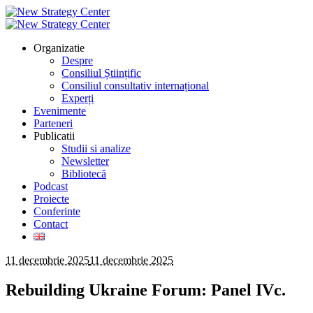
Organizatie
Despre
Consiliul Științific
Consiliul consultativ internațional
Experți
Evenimente
Parteneri
Publicatii
Studii si analize
Newsletter
Bibliotecă
Podcast
Proiecte
Conferinte
Contact
11 decembrie 2025
11 decembrie 2025
Rebuilding Ukraine Forum: Panel IVc.