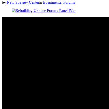
by
New Strategy Center
in
Evenimente
,
Forums