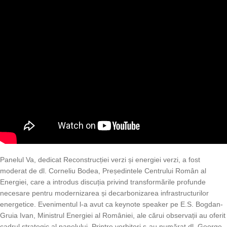
Panelul Va, dedicat Reconstrucției verzi și energiei verzi, a fost
moderat de dl. Corneliu Bodea, Președintele Centrului Român al
Energiei, care a introdus discuția privind transformările profunde
necesare pentru modernizarea și decarbonizarea infrastructurilor
energetice. Evenimentul l-a avut ca keynote speaker pe E.S. Bogdan-
Gruia Ivan, Ministrul Energiei al României, ale cărui observații au oferit
cadrul strategic al panelului. Printre vorbitori s-au numărat dl. George