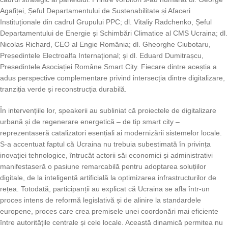
Agafiței, Șeful Departamentului de Sustenabilitate și Afaceri
Instituționale din cadrul Grupului PPC; dl. Vitaliy Radchenko, Șeful
Departamentului de Energie și Schimbări Climatice al CMS Ucraina; dl.
Nicolas Richard, CEO al Engie România; dl. Gheorghe Ciubotaru,
Președintele Electroalfa Internațional; și dl. Eduard Dumitrașcu,
Președintele Asociației Române Smart City. Fiecare dintre aceștia a
adus perspective complementare privind intersecția dintre digitalizare,
tranziția verde și reconstrucția durabilă.
În intervențiile lor, speakerii au subliniat că proiectele de digitalizare
urbană și de regenerare energetică – de tip smart city –
reprezentaseră catalizatori esențiali ai modernizării sistemelor locale.
S-a accentuat faptul că Ucraina nu trebuia subestimată în privința
inovației tehnologice, întrucât actorii săi economici și administrativi
manifestaseră o pasiune remarcabilă pentru adoptarea soluțiilor
digitale, de la inteligență artificială la optimizarea infrastructurilor de
rețea. Totodată, participanții au explicat că Ucraina se afla într-un
proces intens de reformă legislativă și de alinire la standardele
europene, proces care crea premisele unei coordonări mai eficiente
între autoritățile centrale și cele locale. Această dinamică permitea nu