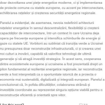
doar dezvoltarea unei piețe energetice moderne, ci și implementarea
de proiecte comune cu statele europene, cu accent pe interconectare,
echilibrarea rețelelor și creșterea securității energetice regionale.
Panelul a evidențiat, de asemenea, nevoia redefinirii arhitecturii
rețelelor energetice în sensul descentralizării, flexibilității și creșterii
capacităților de interconectare, într-un context în care Ucraina deja
opera pe frecvențe europene și intensifica schimburile de energie și
gaze cu statele UE. Vorbitorii au subliniat că tranziția verde a Ucrainei
nu presupunea doar reconstrucție infrastructurală, ci și crearea unei
noi culturi a inovării, capabilă să valorifice tehnologii de ultimă
generație și să atragă investiții strategice. În acest sens, cooperarea
dintre ecosistemele europene și ucrainene a fost prezentată drept un
pilon fundamental al rezilienței energetice regionale, iar reconstrucția
verde a fost interpretată ca o oportunitate istorică de a proiecta o
economie mai sustenabilă, digitalizată și integrată european. Panelul a
concluzionat că, în pofida dificultăților, colaborarea strânsă și
investițiile coordonate au reprezentat singura opțiune viabilă pentru o
reconstrucție eficientă și orientată spre viitor.