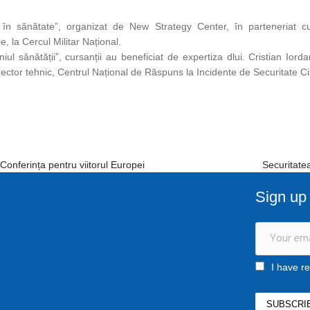
ea în sănătate”, organizat de New Strategy Center, în parteneriat
e, la Cercul Militar Național.
l sănătății”, cursanții au beneficiat de expertiza dlui. Cristian Iord
irector tehnic, Centrul Național de Răspuns la Incidente de Securitate 
onferința pentru viitorul Europei
Securitatea
Sign up 
I have r