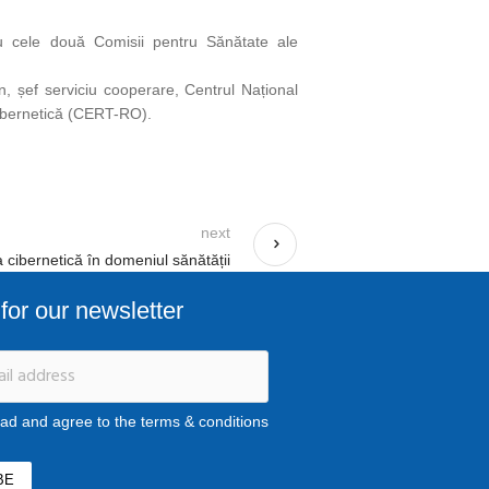
 cu cele două Comisii pentru Sănătate ale
an, șef serviciu cooperare, Centrul Național
Cibernetică (CERT-RO).
next
 cibernetică în domeniul sănătății
for our newsletter
ead and agree to the terms & conditions