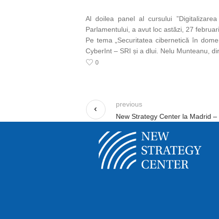
Al doilea panel al cursului ”Digitalizar
Parlamentului, a avut loc astăzi, 27 februari
Pe tema „Securitatea cibernetică în domeniu
CyberInt – SRI și a dlui. Nelu Munteanu, d
0
previous
New Strategy Center la Madrid – C