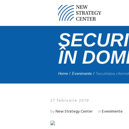
SECURI
ÎN DOM
Home
/
Evenimente
/
Securitatea cibernet
27 februarie 2019
by
New Strategy Center
in
Evenimente