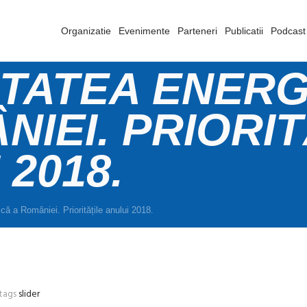
Organizatie
Evenimente
Parteneri
Publicatii
Podcast
TATEA ENERG
NIEI. PRIORIT
 2018.
că a României. Prioritățile anului 2018.
tags
slider