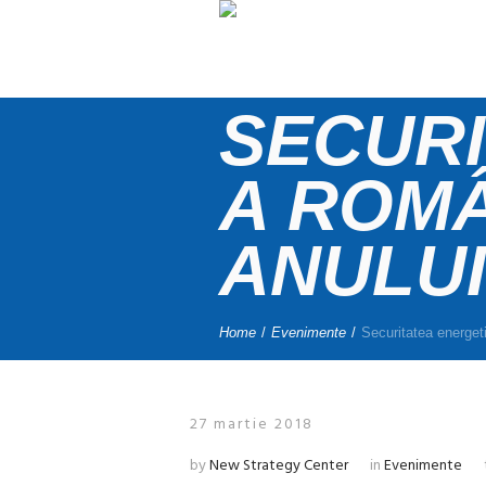
SECURI
A ROMÂ
ANULUI
Home
/
Evenimente
/
Securitatea energeti
27 martie 2018
by
New Strategy Center
in
Evenimente