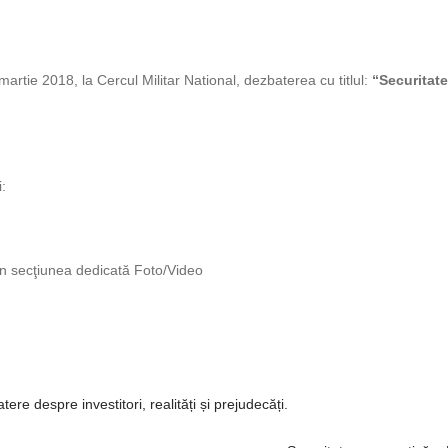
rtie 2018, la Cercul Militar National, dezbaterea cu titlul:
“Securitate
:
 în secţiunea dedicată Foto/Video
re despre investitori, realități și prejudecăți.