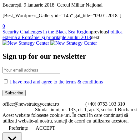
București, 9 ianuarie 2018, Cercul Militar Național
[Best_Wordpress_Gallery id=”145″ gal_title=”09.01.2018″]
0
Security Challenges in the Black Sea Region
previous
Politica
externă a României și prioritățile anului 2018
next
Sign up for our newsletter
I have read and agree to the terms & conditions
office@newstrategycenter.ro (+40) 0753 103 310
Strada Jiului, nr. 133, et. 1, ap. 3, sector 1 Bucharest
Acest website foloseste cookie-uri. În cazul în care continuați să
utilizați website-ul nostru, sunteți de acord cu utilizarea acestora.
Preferințe
ACCEPT